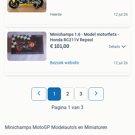
Heerde
12 jul 26
Minichamps 1:6 - Model motorfiets -
Honda RC211V Repsol
€ 101,00
Details
Bezoek website
12 jul 26
1
2
3
Pagina 1 van 3
Minichamps MotoGP Modelauto's en Miniaturen