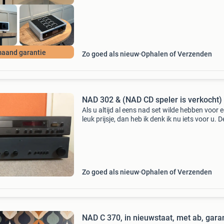
maand garantie
Zo goed als nieuw
Ophalen of Verzenden
NAD 302 & (NAD CD speler is verkocht)
Als u altijd al eens nad set wilde hebben voor 
leuk prijsje, dan heb ik denk ik nu iets voor u. 
302 is een bekende klassieker van nad. En zoa
vaker bij nad versterkers is de prijs kwa
Zo goed als nieuw
Ophalen of Verzenden
NAD C 370, in nieuwstaat, met ab, gara