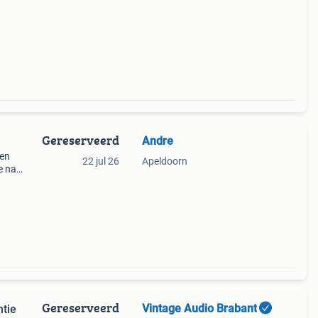
Gereserveerd
Andre
een
22 jul 26
Apeldoorn
De nad
ls wel
Gereserveerd
Vintage Audio Brabant
ntie