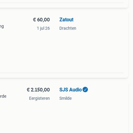
€ 60,00
Zatout
ng
1 jul 26
Drachten
€ 2.150,00
SJS Audio
erde
Eergisteren
Smilde
ing.
 x 180