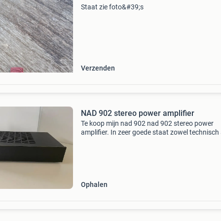
Staat zie foto&#39;s
Verzenden
NAD 902 stereo power amplifier
Te koop mijn nad 902 nad 902 stereo power
amplifier. In zeer goede staat zowel technisch 
uiterlijk. Deze kwaliteitsversterker levert
2x30w(stereo) of 90w(mono bridged).. Mooi i
stereo setup o
Ophalen