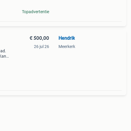
Topadvertentie
€ 500,00
Hendrik
26 jul 26
Meerkerk
nad.
 Kan