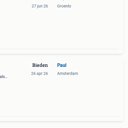
27 jun 26
Groenlo
Bieden
Paul
26 apr 26
Amsterdam
als
n een