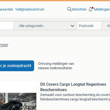
waarden
Veiligheidscentrum
Berichten
Meldingen
Alle categorieën…
A
2200'
Ontvang meldingen van
r je zoekopdracht
nieuwe zoekresultaten
DS Covers Cargo Longtail Regenhoes
Beschermhoes
Gemaakt voor outdoor bescherming ds cover
fietsbeschermhoes cargo longtail beschermt 
longtailfiets tegen regen, vorst, stof en uv-stra
Het beschikt over twee uitvouwflappen voor