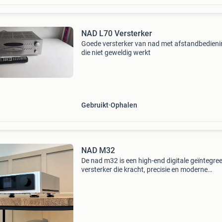
NAD L70 Versterker
Goede versterker van nad met afstandbedieni
die niet geweldig werkt
Gebruikt
Ophalen
NAD M32
De nad m32 is een high-end digitale geïntegre
versterker die kracht, precisie en moderne
technologie combineert in één elegante behuiz
Dankzij de direct digital-versterking levert hij 2