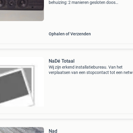
behuizing: 2 manieren gesloten doos
vermogensbehandeling: 100 watt impedantie:
ohm afmetingen: 435 x 105 x 260mm (w x h x 
gewicht: 2 kg kan hier beluiste
Ophalen of Verzenden
NaDé Totaal
Wij zijn erkend installatiebureau. Van het
verplaatsen van een stopcontact tot een netw
aanleggen door heel het huis, de klus wordt o
vakkundige wijze geklaard! Onze werkzaamh
op het gebied va
Nad