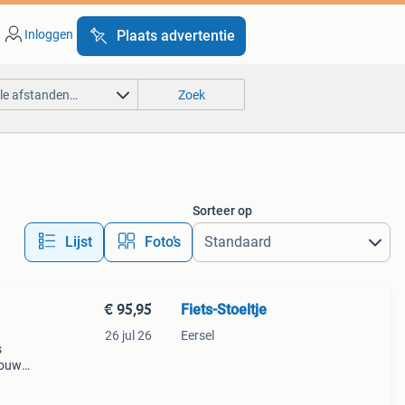
Inloggen
Plaats advertentie
lle afstanden…
Zoek
Sorteer op
Lijst
Foto’s
€ 95,95
Fiets-Stoeltje
26 jul 26
Eersel
s
jouw
ling.