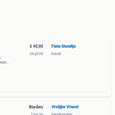
€ 95,95
Fiets-Stoeltje
26 jul 26
Eersel
s
jouw
ling.
Bieden
Vrolijke Vriend
7 jun 26
Klazienaveen