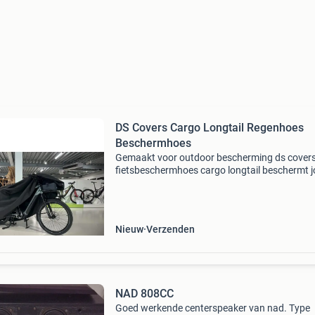
DS Covers Cargo Longtail Regenhoes
Beschermhoes
Gemaakt voor outdoor bescherming ds cover
fietsbeschermhoes cargo longtail beschermt 
longtailfiets tegen regen, vorst, stof en uv-stra
Het beschikt over twee uitvouwflappen voor
kinderzitje
Nieuw
Verzenden
NAD 808CC
Goed werkende centerspeaker van nad. Type