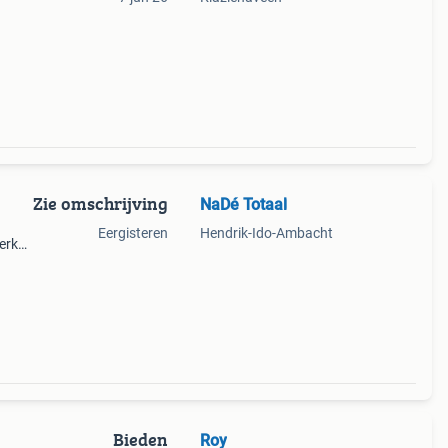
 8
d)
Zie omschrijving
NaDé Totaal
Eergisteren
Hendrik-Ido-Ambacht
erk
p
eden
Bieden
Roy