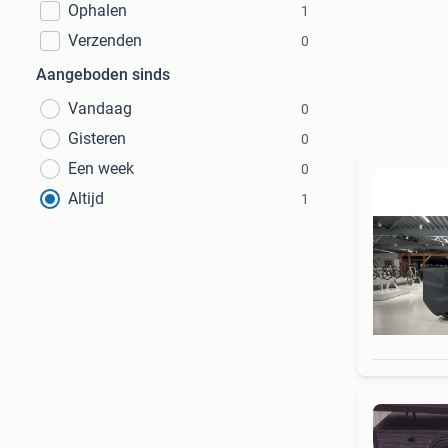
Ophalen
1
Verzenden
0
Aangeboden sinds
Vandaag
0
Gisteren
0
Een week
0
Altijd
1