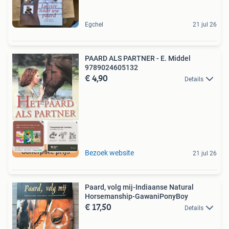
Egchel
21 jul 26
PAARD ALS PARTNER - E. Middel
9789024605132
€ 4,90
Details
Scherpste prijs
Bezoek website
21 jul 26
Paard, volg mij-Indiaanse Natural
Horsemanship-GawaniPonyBoy
€ 17,50
Details