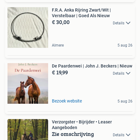
F.R.A. Anka Rijring Zwart/Wit |
Verstelbaar | Goed Als Nieuw
€ 30,00
Details
Almere
5 aug 26
De Paardenwei | John J. Beckers | Nieuw
€ 19,99
Details
Bezoek website
5 aug 26
Verzorgster • Bijrijder • Leaser
Aangeboden
Zie omschrijving
Details