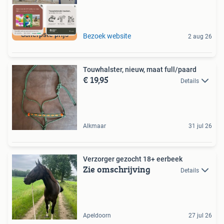
Scherpste prijs
Bezoek website
2 aug 26
Touwhalster, nieuw, maat full/paard
€ 19,95
Details
Alkmaar
31 jul 26
Verzorger gezocht 18+ eerbeek
Zie omschrijving
Details
Apeldoorn
27 jul 26