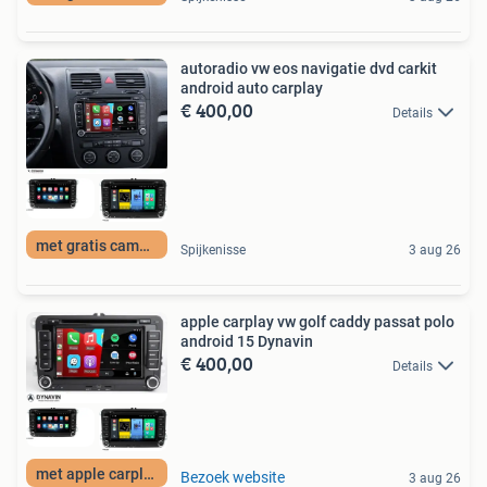
autoradio vw eos navigatie dvd carkit
android auto carplay
€ 400,00
Details
met gratis camera
Spijkenisse
3 aug 26
apple carplay vw golf caddy passat polo
android 15 Dynavin
€ 400,00
Details
met apple carplay
Bezoek website
3 aug 26