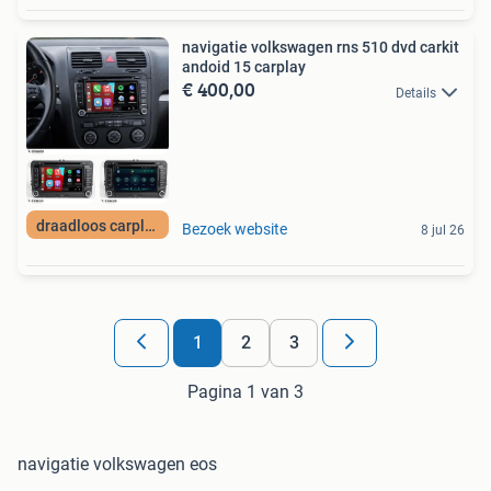
navigatie volkswagen rns 510 dvd carkit
andoid 15 carplay
€ 400,00
Details
draadloos carplay
Bezoek website
8 jul 26
1
2
3
Pagina 1 van 3
navigatie volkswagen eos