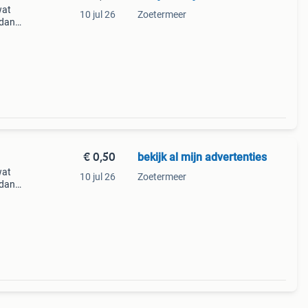
wat
10 jul 26
Zoetermeer
 dan
e
€ 0,50
bekijk al mijn advertenties
wat
10 jul 26
Zoetermeer
 dan
e