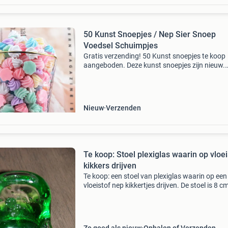
50 Kunst Snoepjes / Nep Sier Snoep
Voedsel Schuimpjes
Gratis verzending! 50 Kunst snoepjes te koop
aangeboden. Deze kunst snoepjes zijn nieuw.
Afmeting: 15x9mm wordt geleverd exclusief gl
Bij interesse kunt u me een berichtje sturen.
Zoekwoorden: kuns
Nieuw
Verzenden
Te koop: Stoel plexiglas waarin op vloei
kikkers drijven
Te koop: een stoel van plexiglas waarin op een
vloeistof nep kikkertjes drijven. De stoel is 8 c
hoog, 9 cm lang en 8,5 cm breed. Je kunt de st
schudden. Verzendkosten zijn voor de koper.