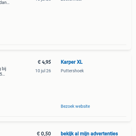
 dan
e
€ 4,95
Karper XL
 bij
10 jul 26
Puttershoek
75
arpers
Bezoek website
€ 0,50
bekijk al mijn advertenties