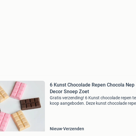
6 Kunst Chocolade Repen Chocola Nep 
Decor Snoep Zoet
Gratis verzending! 6 Kunst chocolade repen te
koop aangeboden. Deze kunst chocolade repen
nieuw. Afmeting: 6x3.5X1cm ze worden verko
per 6 van dezelfde kleur of gemixte kleuren. Bij
interesse
Nieuw
Verzenden