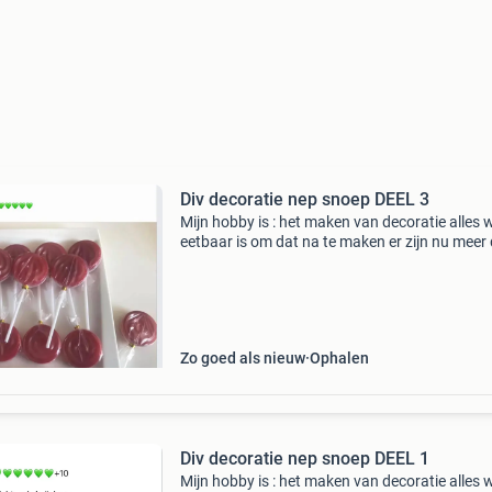
Div decoratie nep snoep DEEL 3
Mijn hobby is : het maken van decoratie alles 
eetbaar is om dat na te maken er zijn nu meer
1080 soorten misschien wel een beetje veel
doorgeslagen daarin , maar het is zo leuk om t
doen , ik
Zo goed als nieuw
Ophalen
Div decoratie nep snoep DEEL 1
Mijn hobby is : het maken van decoratie alles 