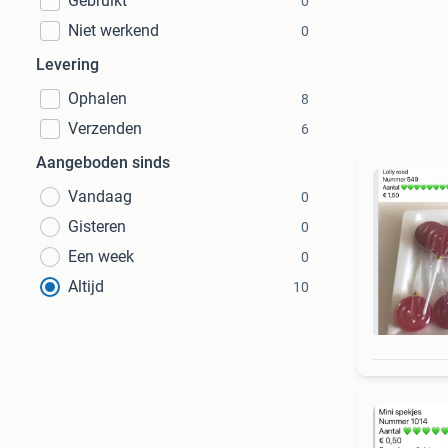
Gebruikt
0
Niet werkend
0
Levering
Ophalen
8
Verzenden
6
Aangeboden sinds
Vandaag
0
Gisteren
0
Een week
0
Altijd
10