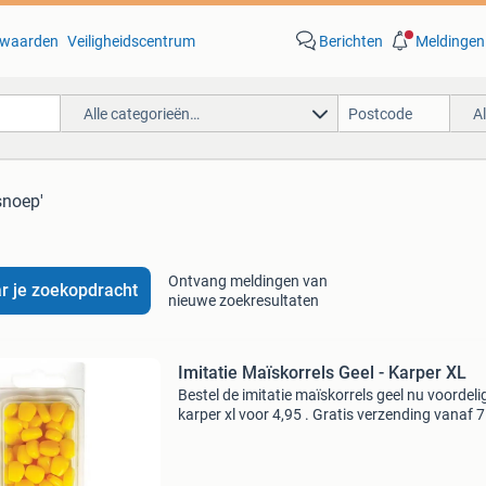
waarden
Veiligheidscentrum
Berichten
Meldingen
Alle categorieën…
A
snoep'
Ontvang meldingen van
r je zoekopdracht
nieuwe zoekresultaten
Imitatie Maïskorrels Geel - Karper XL
Bestel de imitatie maïskorrels geel nu voordelig
karper xl voor 4,95 . Gratis verzending vanaf 
euro! Het is inmiddels geen vraag meer of je k
ook aan imitatie aas kunt vangen. De diverse