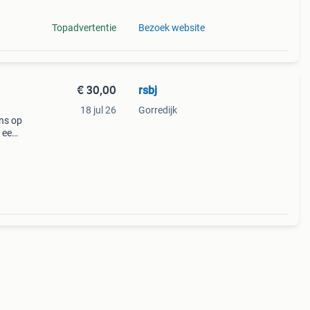
Topadvertentie
Bezoek website
€ 30,00
rsbj
18 jul 26
Gorredijk
ns op
n een
vorm