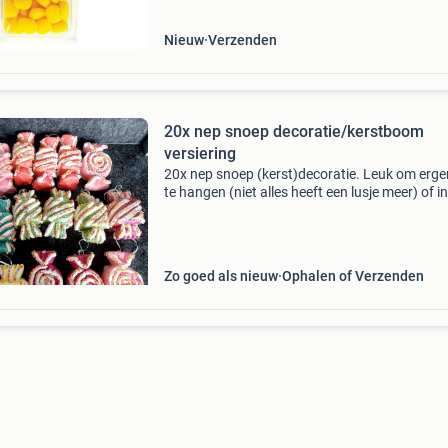
Nieuw
Verzenden
20x nep snoep decoratie/kerstboom
versiering
20x nep snoep (kerst)decoratie. Leuk om erge
te hangen (niet alles heeft een lusje meer) of i
grote glazen pot te doen, of op een schaal te
leggen. Afmetingen: +/- 15x10x7cm, kan per 
ie
Zo goed als nieuw
Ophalen of Verzenden