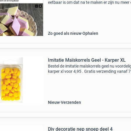
eetbaar is om dat na te maken er zijn nu meer
1080 soorten misschien wel een beetje veel
doorgeslagen daarin , maar het is zo leuk om t
doen , ik
Zo goed als nieuw
Ophalen
Imitatie Maïskorrels Geel - Karper XL
Bestel de imitatie maïskorrels geel nu voordelig
karper xl voor 4,95 . Gratis verzending vanaf 
euro! Het is inmiddels geen vraag meer of je k
ook aan imitatie aas kunt vangen. De diverse
Nieuw
Verzenden
Div decoratie nep snoep deel 4