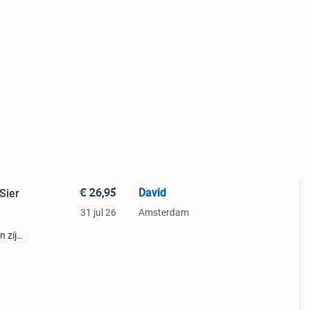
€ 26,95
David
Sier
31 jul 26
Amsterdam
 zijn
cht