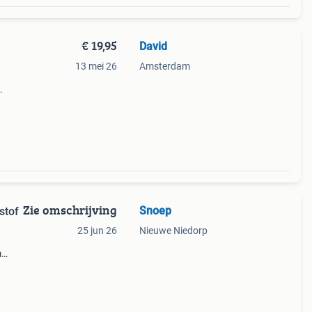
€ 19,95
David
13 mei 26
Amsterdam
as.
Zie omschrijving
Snoep
stof
25 jun 26
Nieuwe Niedorp
m
oel