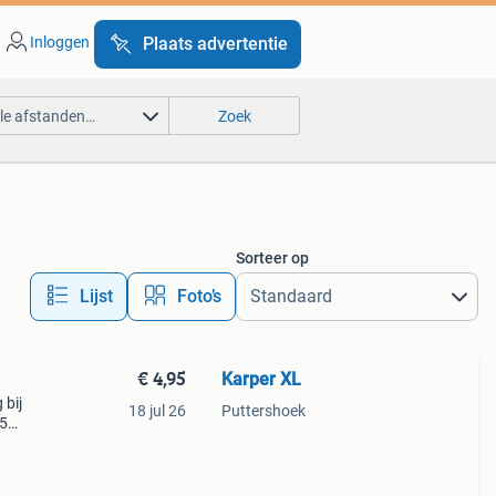
Inloggen
Plaats advertentie
lle afstanden…
Zoek
Sorteer op
Lijst
Foto’s
€ 4,95
Karper XL
 bij
18 jul 26
Puttershoek
75
arpers