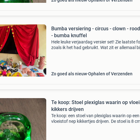
Zo goed als nieuw
Ophalen of Verzenden
Bumba versiering - circus - clown - rood
- bumba knuffel
Hele leuke verjaardag versier set! Zie laatste f
zoals ik het had gebruikt. Wat zit er allemaal bij
Rode gordijnen om theater te maken - rood wi
folium ballonnen - 2 getal folium ballon -
Zo goed als nieuw
Ophalen of Verzenden
Te koop: Stoel plexiglas waarin op vloei
kikkers drijven
Te koop: een stoel van plexiglas waarin op een
vloeistof nep kikkertjes drijven. De stoel is 8 c
hoog, 9 cm lang en 8,5 cm breed. Je kunt de st
schudden. Verzendkosten zijn voor de koper.