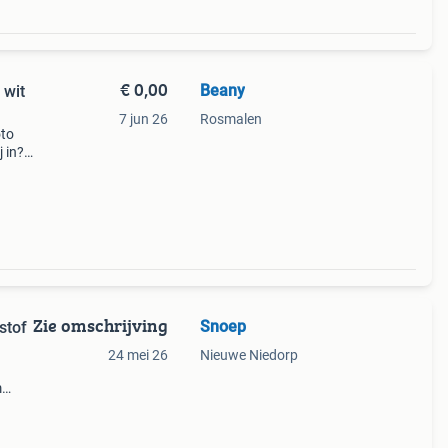
€ 0,00
Beany
 wit
7 jun 26
Rosmalen
oto
 in? -
tte
Zie omschrijving
Snoep
stof
24 mei 26
Nieuwe Niedorp
m
oel