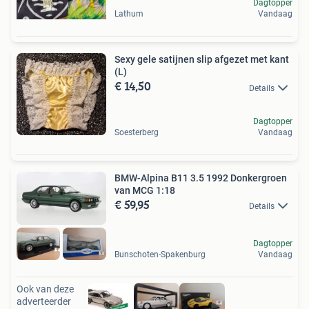
Dagtopper
Lathum
Vandaag
Sexy gele satijnen slip afgezet met kant
(L)
€ 14,50
Details
Dagtopper
Soesterberg
Vandaag
BMW-Alpina B11 3.5 1992 Donkergroen
van MCG 1:18
€ 59,95
Details
Dagtopper
Bunschoten-Spakenburg
Vandaag
Ook van deze
adverteerder