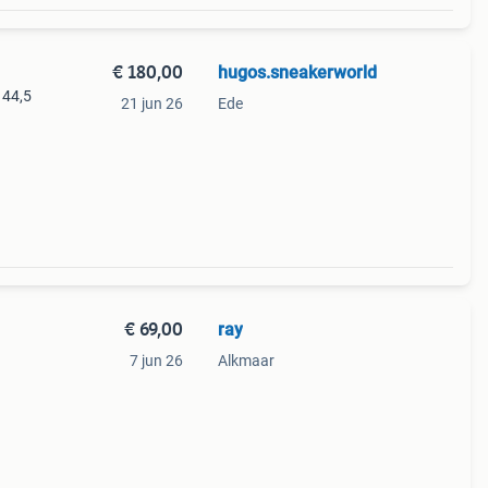
€ 180,00
hugos.sneakerworld
 44,5
21 jun 26
Ede
€ 69,00
ray
7 jun 26
Alkmaar