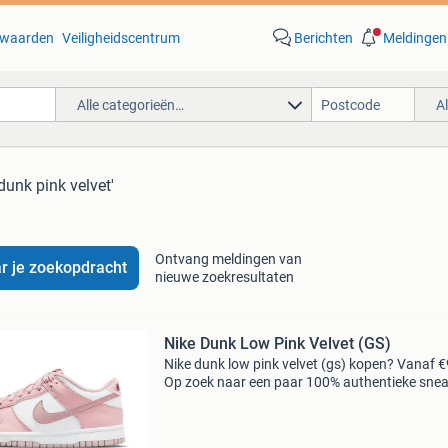
waarden
Veiligheidscentrum
Berichten
Meldingen
Alle categorieën…
A
dunk pink velvet'
Ontvang meldingen van
r je zoekopdracht
nieuwe zoekresultaten
Nike Dunk Low Pink Velvet (GS)
Nike dunk low pink velvet (gs) kopen? Vanaf €
Op zoek naar een paar 100% authentieke sne
zonder risico? Via collect district shop je deze
exclusieve release veilig en betrouwbaar. - Ge