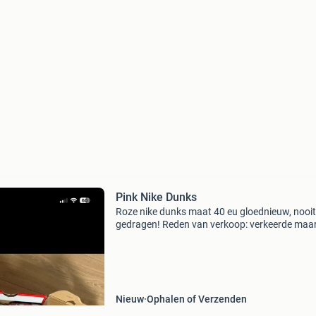
Pink Nike Dunks
Roze nike dunks maat 40 eu gloednieuw, nooit
gedragen! Reden van verkoop: verkeerde maar
mijn moeder gekocht😅 ik heb de schoenen zel
voor €145 gekocht dus ze mogen voor een mo
prijs weg
Nieuw
Ophalen of Verzenden