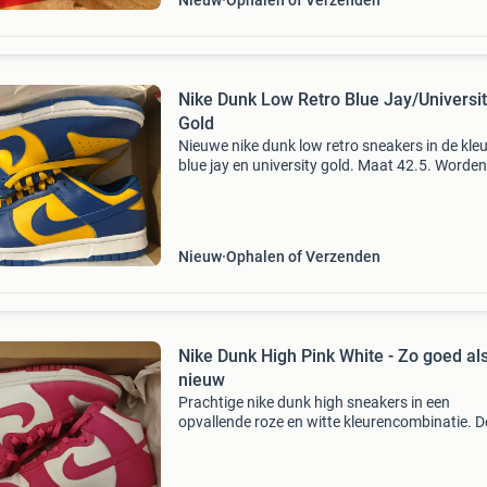
Nieuw
Ophalen of Verzenden
Nike Dunk Low Retro Blue Jay/Universi
Gold
Nieuwe nike dunk low retro sneakers in de kle
blue jay en university gold. Maat 42.5. Worden
geleverd in de originele doos. Perfect voor
liefhebbers van sneakers en de dunk low lijn.
Nieuw
Ophalen of Verzenden
Nike Dunk High Pink White - Zo goed al
nieuw
Prachtige nike dunk high sneakers in een
opvallende roze en witte kleurencombinatie. 
sneakers zijn zo goed als nieuw en slechts ee
keer gedragen. Ze worden geleverd in de origin
doos. Pe