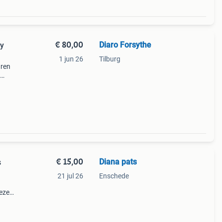
€ 80,00
Diaro Forsythe
ty
1 jun 26
Tilburg
uren
€ 15,00
Diana pats
s
21 jul 26
Enschede
Deze
n paar
ele