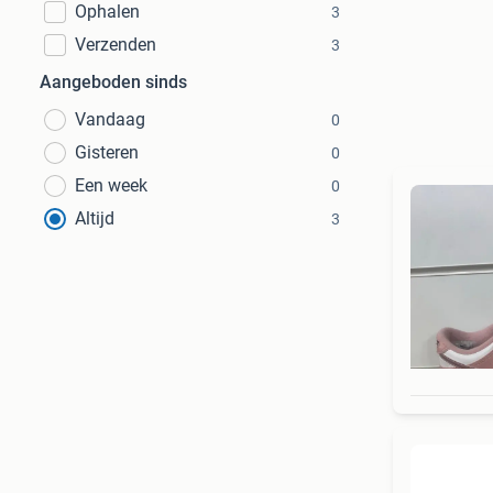
Ophalen
3
Verzenden
3
Aangeboden sinds
Vandaag
0
Gisteren
0
Een week
0
Altijd
3