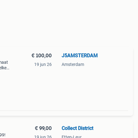
€ 100,00
J5AMSTERDAM
 maat
19 jun 26
Amsterdam
elke
n je
€ 99,00
Collect District
99!
19 jun 26
Etten-Leur