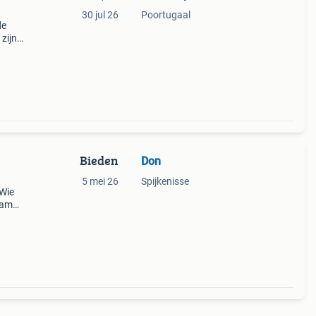
30 jul 26
Poortugaal
de
zijn
Bieden
Don
5 mei 26
Spijkenisse
 Wie
 Samen
lles
le