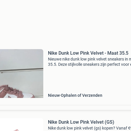
Nike Dunk Low Pink Velvet - Maat 35.5
Nieuwe nike dunk low pink velvet sneakers in
35.5. Deze stijlvolle sneakers zijn perfect voor 
gelegenheid en voegen een vleugje kleur toe aa
outfit. Ze zijn ongedragen en komen in de ori
Nieuw
Ophalen of Verzenden
Nike Dunk Low Pink Velvet (GS)
Nike dunk low pink velvet (gs) kopen? Vanaf €