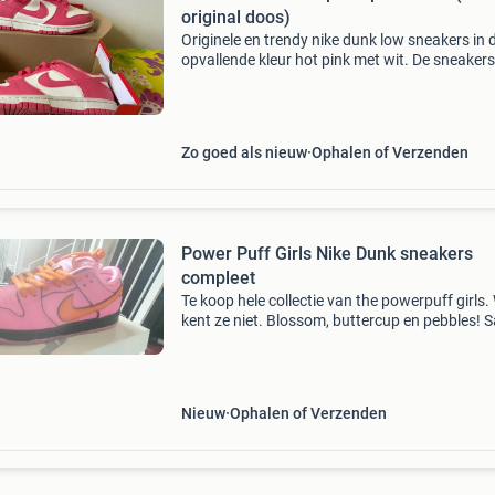
original doos)
Originele en trendy nike dunk low sneakers in 
opvallende kleur hot pink met wit. De sneakers 
gedragen maar nog in zeer goede staat (zie
foto&#39;s van de zool en details). Een echte
eyecat
Zo goed als nieuw
Ophalen of Verzenden
Power Puff Girls Nike Dunk sneakers
compleet
Te koop hele collectie van the powerpuff girls.
kent ze niet. Blossom, buttercup en pebbles!
te koop voor 700 euro, los 240 euro per paar. A
is compleet en doos. Nooit gedragen en comp
Nieuw
Ophalen of Verzenden