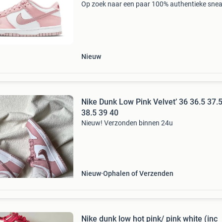
Op zoek naar een paar 100% authentieke sne
zonder risico? Via collect district shop je deze
exclusieve release veilig en betrouwbaar. - Ge
Nieuw
Nike Dunk Low Pink Velvet’ 36 36.5 37.
38.5 39 40
Nieuw! Verzonden binnen 24u
Nieuw
Ophalen of Verzenden
Nike dunk low hot pink/ pink white (inc