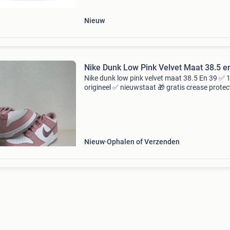
Nieuw
Nike Dunk Low Pink Velvet Maat 38.5 e
Nike dunk low pink velvet maat 38.5 En 39 ✅
origineel ✅ nieuwstaat 🎁 gratis crease protec
bij aankoop 📦 verzending mogelijk 📍 afhalen 
rotterdam mogelijk de schoenen zijn origineel
Nieuw
Ophalen of Verzenden