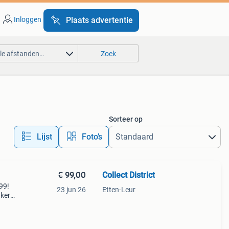
Inloggen
Plaats advertentie
lle afstanden…
Zoek
Sorteer op
Lijst
Foto’s
€ 99,00
Collect District
99!
23 jun 26
Etten-Leur
akers
gar