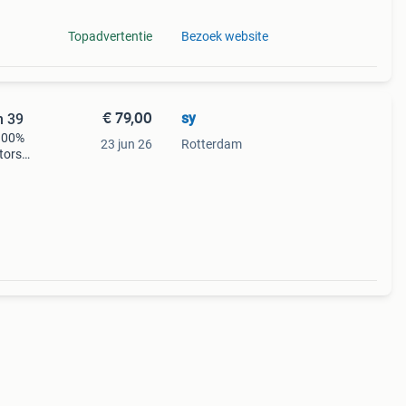
Topadvertentie
Bezoek website
€ 79,00
sy
n 39
 100%
23 jun 26
Rotterdam
tors
in
 en wo