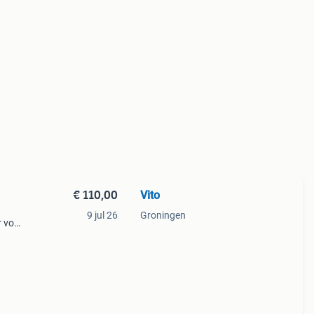
€ 110,00
Vito
9 jul 26
Groningen
 voor
f
oie