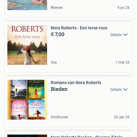
Rhenen
4 jul 26
Nora Roberts - Een Ierse roos
€ 7,00
Details
Oss
1 mei 26
Romans van Nora Roberts
Bieden
Details
Eindhoven
26 apr 26