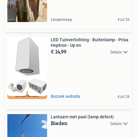
Langezwaag
4 jul 26
LED Tuinverlichting - Buitenlamp - Prixa
Hoptron - Up en
€ 14,99
Details
Beste keuze
Bezoek website
4 jul 26
Lantaarn met paal (lamp defect)
Bieden
Details