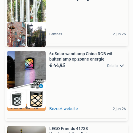
Eemnes
2 jun 26
6x Solar wandlamp China RGB wit
buitenlamp op zonne energie
€ 44,95
Details
Voordeelset van 6
Bezoek website
2 jun 26
LEGO Friends 41738