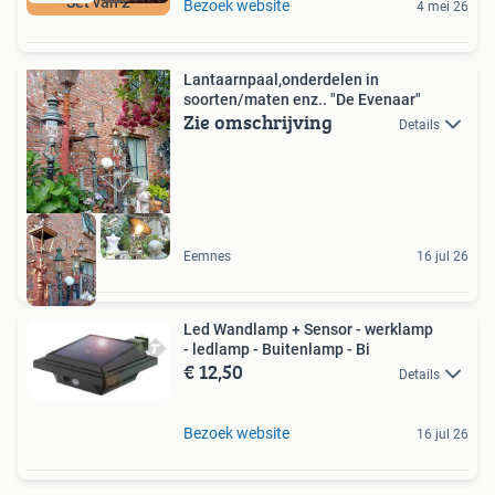
Set van 2
Bezoek website
4 mei 26
Lantaarnpaal,onderdelen in
soorten/maten enz.. "De Evenaar"
Zie omschrijving
Details
Eemnes
16 jul 26
Led Wandlamp + Sensor - werklamp
- ledlamp - Buitenlamp - Bi
€ 12,50
Details
Bezoek website
16 jul 26