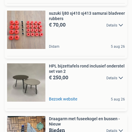
suzuki lj80 sj410 sj413 samurai bladveer
rubbers
€ 70,00
Details
Didam
5 aug 26
HPL bijzettafels rond inclusief onderstel
set van 2
€ 250,00
Details
Bezoek website
5 aug 26
Draagarm met fuseekogel en bussen -
Nieuw
Bieden
Details