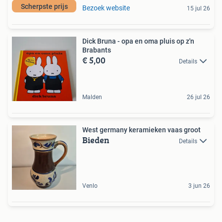
Scherpste prijs
Bezoek website
15 jul 26
Dick Bruna - opa en oma pluis op z'n
Brabants
€ 5,00
Details
Malden
26 jul 26
West germany keramieken vaas groot
Bieden
Details
Venlo
3 jun 26