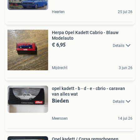
Heerlen
25 jul 26
Herpa Opel Kadett Cabrio - Blauw
Modelauto
€ 6,95
Details
Mijdrecht
3 jun 26
opel kadett - b - d - e - cbrio - caravan
van alles wat
Bieden
Details
Meerssen
14 jul 26
Opel kadett / Corsa remschoenen