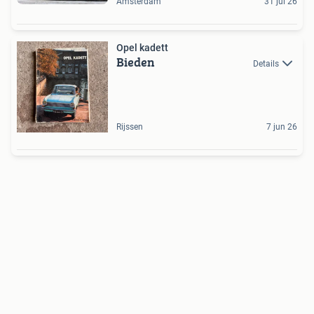
Amsterdam
31 jul 26
Opel kadett
Bieden
Details
Rijssen
7 jun 26