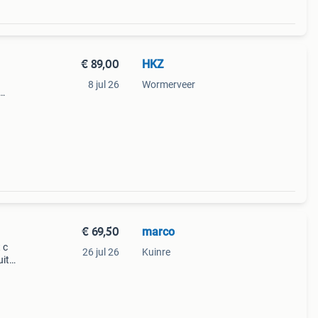
€ 89,00
HKZ
8 jul 26
Wormerveer
ne
dld
€ 69,50
marco
 c
26 jul 26
Kuinre
uit