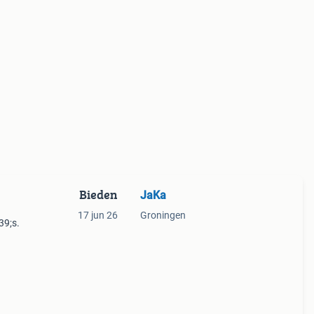
Bieden
JaKa
17 jun 26
Groningen
39;s.