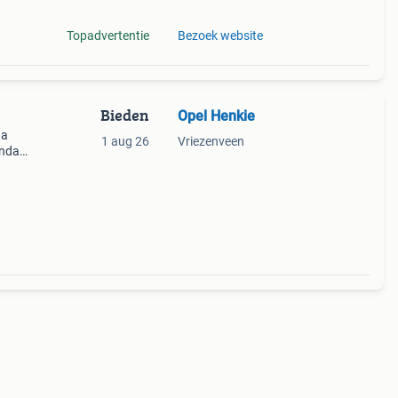
Topadvertentie
Bezoek website
Bieden
Opel Henkie
 a
1 aug 26
Vriezenveen
undai
d is