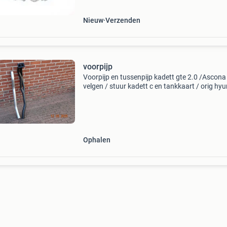
Nieuw
Verzenden
voorpijp
Voorpijp en tussenpijp kadett gte 2.0 /Ascona
velgen / stuur kadett c en tankkaart / orig hy
i30 n line 18 inch velgen + zomerbanden 1 ban
lek 06-12356683
Ophalen