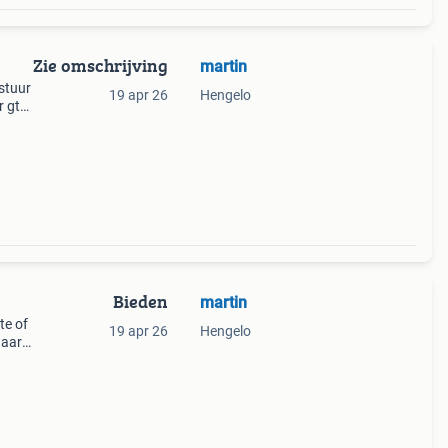
Zie omschrijving
martin
 stuur
19 apr 26
Hengelo
r gte
Bieden
martin
te of
19 apr 26
Hengelo
naar
e