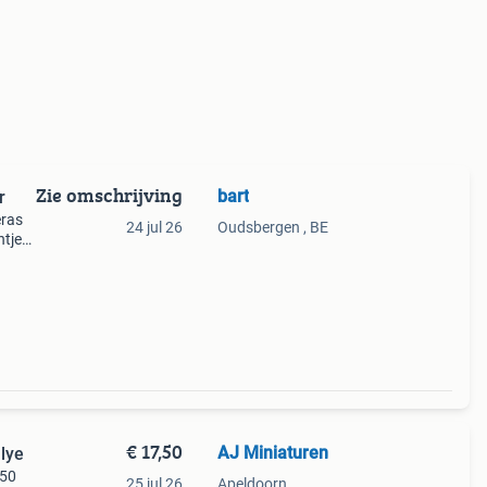
Zie omschrijving
bart
r
eras
24 jul 26
Oudsbergen , BE
ntjes
e
€ 17,50
AJ Miniaturen
lye
,50
25 jul 26
Apeldoorn