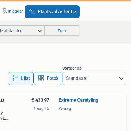
Inloggen
Plaats advertentie
lle afstanden…
Zoek
Sorteer op
Lijst
Foto’s
€ 433,97
Extreme Carstyling
LU
1 aug 26
Zwaag
ty
.9E,
en: