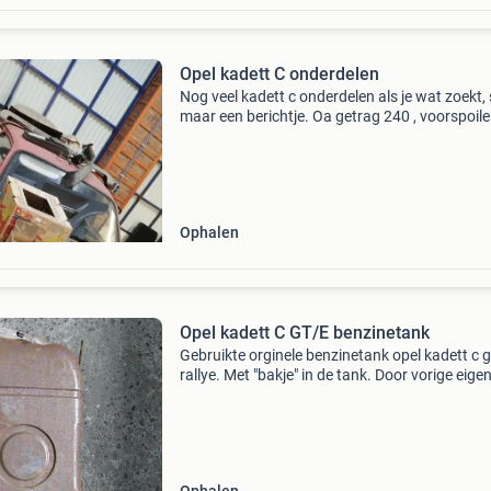
Opel kadett C onderdelen
Nog veel kadett c onderdelen als je wat zoekt,
maar een berichtje. Oa getrag 240 , voorspoile
,achterruit jalousie sedan en coupe enz. Zie
foto&#39;s
Ophalen
Opel kadett C GT/E benzinetank
Gebruikte orginele benzinetank opel kadett c g
rallye. Met "bakje" in de tank. Door vorige eige
laten ontroesten, maar helaas al weer een tijdj
gelegen. Moet schoongemaakt worden.