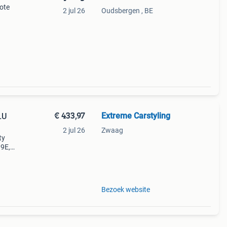
rote
2 jul 26
Oudsbergen , BE
jaar
€ 433,97
Extreme Carstyling
LU
2 jul 26
Zwaag
ty
.9E,
en:
Bezoek website