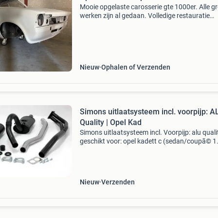
Mooie opgelaste carosserie gte 1000er. Alle g
werken zijn al gedaan. Volledige restauratie
restauratie gedaan door purist in de kadett c
wereld die 5tal andere c’s heeft gedaan die 36 
later n
Nieuw
Ophalen of Verzenden
Simons uitlaatsysteem incl. voorpijp: A
Quality | Opel Kad
Simons uitlaatsysteem incl. Voorpijp: alu quali
geschikt voor: opel kadett c (sedan/coupã© 1
2.0E "gte") | bouwjaar: 1975-1979 | opmerking
simons systems | artikelnummer: 085-k arti
Nieuw
Verzenden