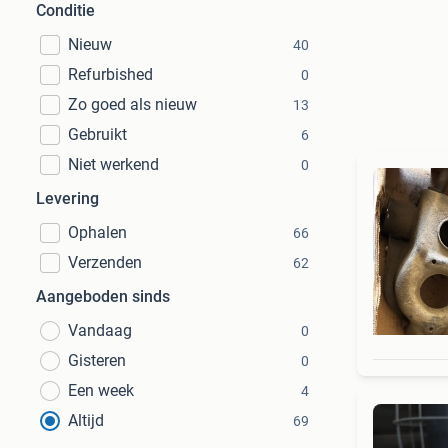
Conditie
Nieuw
40
Refurbished
0
Zo goed als nieuw
13
Gebruikt
6
Niet werkend
0
Levering
Ophalen
66
Verzenden
62
Aangeboden sinds
Vandaag
0
Gisteren
0
Een week
4
Altijd
69