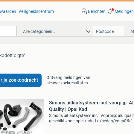
waarden
Veiligheidscentrum
Berichten
Meldingen
Alle categorieën…
A
kadett c gte'
Ontvang meldingen van
r je zoekopdracht
nieuwe zoekresultaten
Simons uitlaatsysteem incl. voorpijp: A
Quality | Opel Kad
Simons uitlaatsysteem incl. Voorpijp: alu quali
geschikt voor: opel kadett c (sedan/coupã© 1
2.0E "gte") | bouwjaar: 1975-1979 | opmerking
simons systems | artikelnummer: 085-k arti