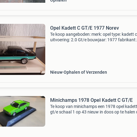
Ophalen
Opel Kadett C GT/E 1977 Norev
Te koop aangeboden: merk: opel type: kadett c
uitvoering: 2.0 Gt/e bouwjaar: 1977 fabrikant:
norev materiaal: diecast kleur: zwart met groe
striping schaal: 1:18 gelimiteerd: le 200 stuks 
dealer
Nieuw
Ophalen of Verzenden
Minichamps 1978 Opel Kadett C GT/E
Te koop van minichamps een 1978 opel kadett
gt/e schaal 1 op 43 nieuw in doos op te halen 
kuinre of amsterdam of tegen portokosten te
verzenden voor meer modellen zie mijn andere
advertenties