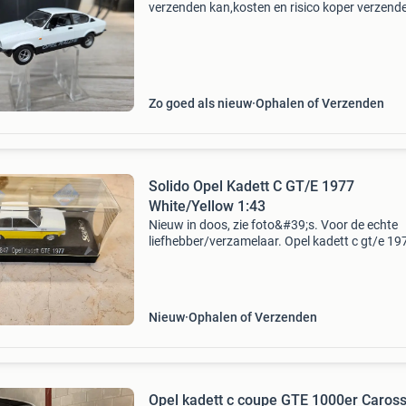
verzenden kan,kosten en risico koper verzend
kan met postnl of dhl
Zo goed als nieuw
Ophalen of Verzenden
Solido Opel Kadett C GT/E 1977
White/Yellow 1:43
Nieuw in doos, zie foto&#39;s. Voor de echte
liefhebber/verzamelaar. Opel kadett c gt/e 19
white/yellow 1:43. Merk solido. Ophalen of
verzenden. Bij verzenden wordt deze zeer
zorgvuldig verpakt.
Nieuw
Ophalen of Verzenden
Opel kadett c coupe GTE 1000er Caross