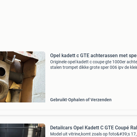
Opel kadett c GTE achterassen met spe
Originele opel kadett c coupe gte 1000er acht
stalen trompet dikke grote sper 006 ipv de klei
die je overal tegenkomt 3.89 Verhouding met
40%sper schotels zijn slecht maar zij m’n goed
origi
Gebruikt
Ophalen of Verzenden
Detailcars Opel Kadett C GTE Coupé Ral
Model uit vitrine,komt zoals op foto&#39;s 17