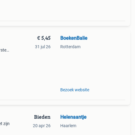
€ 5,45
BoekenBalie
31 jul 26
Rotterdam
rste
en 30
ag
Bezoek website
Bieden
Helenaantje
t zijn
20 apr 26
Haarlem