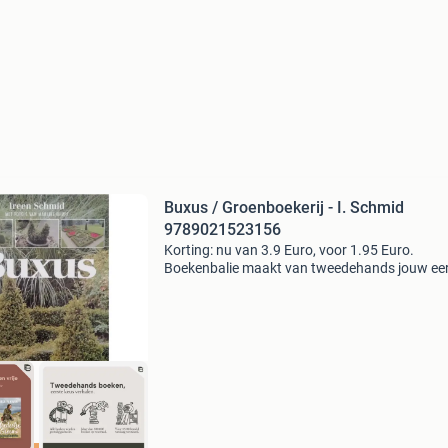
Buxus / Groenboekerij - I. Schmid
9789021523156
Korting: nu van 3.9 Euro, voor 1.95 Euro.
Boekenbalie maakt van tweedehands jouw ee
keuze. Met een trustscore van 4,8 (excellent) 
dagen retour garantie maken we dat iedere d
waar. Bestel d