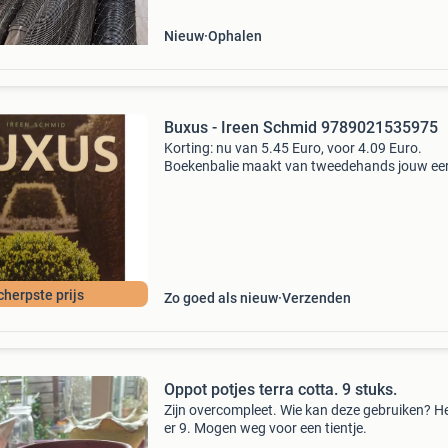
Nieuw
Ophalen
Buxus - Ireen Schmid 9789021535975
Korting: nu van 5.45 Euro, voor 4.09 Euro.
Boekenbalie maakt van tweedehands jouw ee
keuze. Met een trustscore van 4,8 (excellent) 
dagen retour garantie maken we dat iedere d
waar. Bestel
cherpste prijs
Zo goed als nieuw
Verzenden
Oppot potjes terra cotta. 9 stuks.
Zijn overcompleet. Wie kan deze gebruiken? He
er 9. Mogen weg voor een tientje.