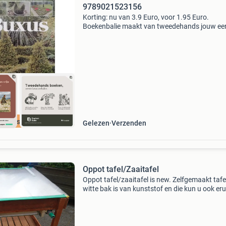
9789021523156
Korting: nu van 3.9 Euro, voor 1.95 Euro.
Boekenbalie maakt van tweedehands jouw ee
keuze. Met een trustscore van 4,8 (excellent) 
dagen retour garantie maken we dat iedere d
waar. Bestel d
cherpste prijs
Gelezen
Verzenden
Oppot tafel/Zaaitafel
Oppot tafel/zaaitafel is new. Zelfgemaakt tafe
witte bak is van kunststof en die kun u ook eru
halen. U kunt de bak makkelijker ver rijden er z
zwakt wielen er onder en met rem. Kijk eens