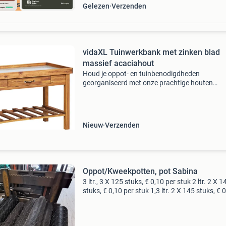
cherpste prijs
Gelezen
Verzenden
vidaXL Tuinwerkbank met zinken blad
massief acaciahout
Houd je oppot- en tuinbenodigdheden
georganiseerd met onze prachtige houten
oppotbank! Deze houten tuinplantentafel is
gemaakt van massief acaciahout met een zin
werkblad, dat duurzaam en stabiel i
Nieuw
Verzenden
Oppot/Kweekpotten, pot Sabina
3 ltr., 3 X 125 stuks, € 0,10 per stuk 2 ltr. 2 X 1
stuks, € 0,10 per stuk 1,3 ltr. 2 X 145 stuks, € 
per stuk pot sabina 23 cm. Hoog, doorsnee 30
25 Stuks, € 1 per stuk