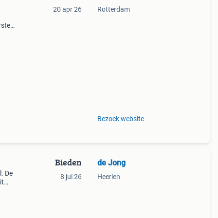
20 apr 26
Rotterdam
rste
en 30
ag
Bezoek website
Bieden
de Jong
l. De
8 jul 26
Heerlen
it
etten