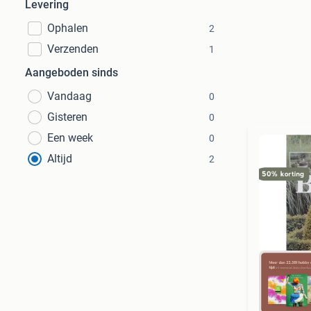
Levering
Ophalen
2
Verzenden
1
Aangeboden sinds
Vandaag
0
Gisteren
0
Een week
0
Altijd
2