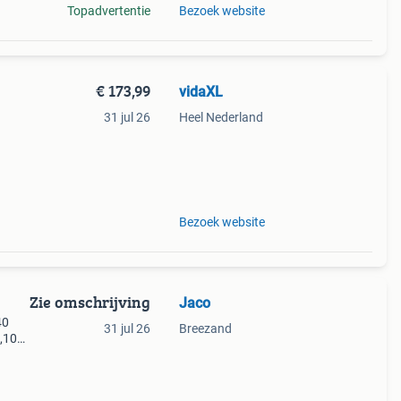
Topadvertentie
Bezoek website
€ 173,99
vidaXL
31 jul 26
Heel Nederland
ken
Bezoek website
Zie omschrijving
Jaco
40
31 jul 26
Breezand
0,10
 cm.,