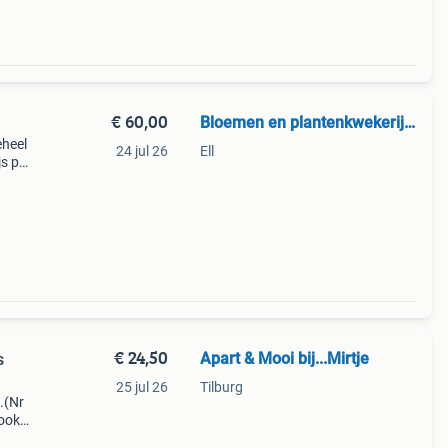
€ 60,00
Bloemen en plantenkwekerij Ell
eheel
24 jul 26
Ell
js per
€ 24,50
Apart & Mooi bij...Mirtje
s
25 jul 26
Tilburg
.(Nr
look
 5,1