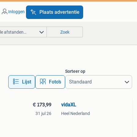
Inloggen
Plaats advertentie
lle afstanden…
Zoek
Sorteer op
Lijst
Foto’s
€ 173,99
vidaXL
31 jul 26
Heel Nederland
ken