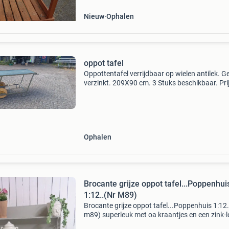
Nieuw
Ophalen
oppot tafel
Oppottentafel verrijdbaar op wielen antilek. G
verzinkt. 209X90 cm. 3 Stuks beschikbaar. Pri
stuk.
Ophalen
Brocante grijze oppot tafel...Poppenhui
1:12..(Nr M89)
Brocante grijze oppot tafel...Poppenhuis 1:12.
m89) superleuk met oa kraantjes en een zink-
werkblad. – Hoog 15,2 cm -breed 12,9 cm-diep