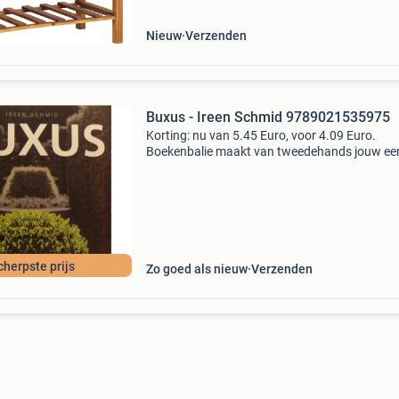
werkblad, dat duurzaam en stabiel i
Nieuw
Verzenden
Buxus - Ireen Schmid 9789021535975
Korting: nu van 5.45 Euro, voor 4.09 Euro.
Boekenbalie maakt van tweedehands jouw ee
keuze. Met een trustscore van 4,8 (excellent) 
dagen retour garantie maken we dat iedere d
waar. Bestel
cherpste prijs
Zo goed als nieuw
Verzenden