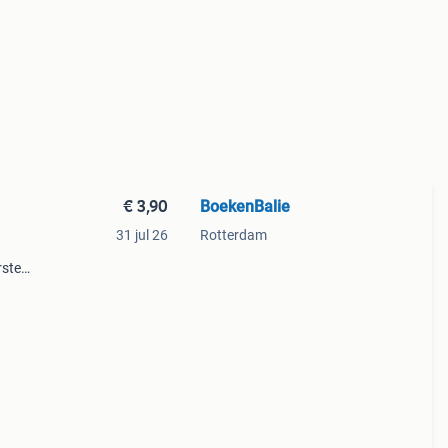
€ 3,90
BoekenBalie
31 jul 26
Rotterdam
rste
en 30
ag