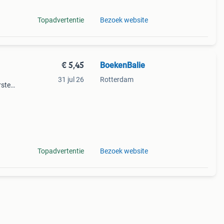
Topadvertentie
Bezoek website
€ 5,45
BoekenBalie
31 jul 26
Rotterdam
rste
en 30
ag
Topadvertentie
Bezoek website