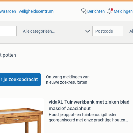
waarden
Veiligheidscentrum
Berichten
Meldingen
Alle categorieën…
A
t potten'
Ontvang meldingen van
r je zoekopdracht
nieuwe zoekresultaten
vidaXL Tuinwerkbank met zinken blad
massief acaciahout
Houd je oppot- en tuinbenodigdheden
georganiseerd met onze prachtige houten
oppotbank! Deze houten tuinplantentafel is
gemaakt van massief acaciahout met een zin