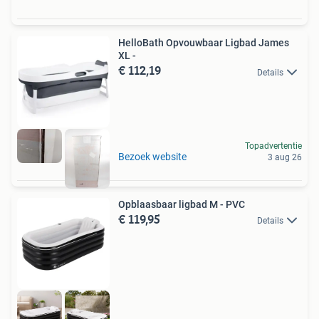
HelloBath Opvouwbaar Ligbad James
XL -
€ 112,19
Details
Topadvertentie
Bezoek website
3 aug 26
Opblaasbaar ligbad M - PVC
€ 119,95
Details