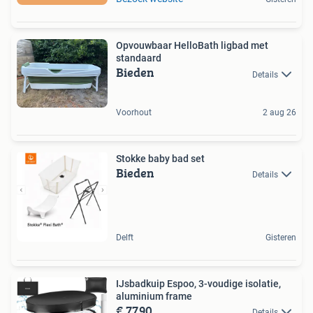
Opvouwbaar HelloBath ligbad met
standaard
Bieden
Details
Voorhout
2 aug 26
Stokke baby bad set
Bieden
Details
Delft
Gisteren
IJsbadkuip Espoo, 3-voudige isolatie,
aluminium frame
€ 77,90
Details