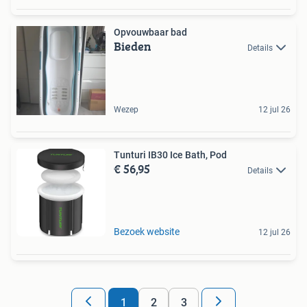
Opvouwbaar bad
Bieden
Details
Wezep
12 jul 26
Tunturi IB30 Ice Bath, Pod
€ 56,95
Details
Bezoek website
12 jul 26
1
2
3