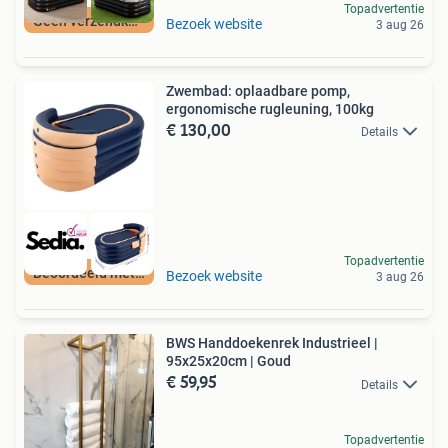
Topadvertentie
Geen verzendkosten
Bezoek website
3 aug 26
Zwembad: oplaadbare pomp,
ergonomische rugleuning, 100kg
€ 130,00
Details
Topadvertentie
Beoordeeld met 9+
Bezoek website
3 aug 26
BWS Handdoekenrek Industrieel |
95x25x20cm | Goud
€ 59,95
Details
Topadvertentie