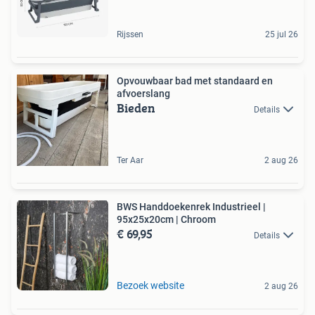
Rijssen
25 jul 26
Opvouwbaar bad met standaard en
afvoerslang
Bieden
Details
Ter Aar
2 aug 26
BWS Handdoekenrek Industrieel |
95x25x20cm | Chroom
€ 69,95
Details
Bezoek website
2 aug 26