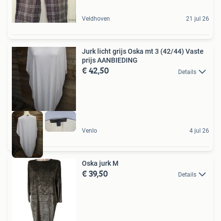
Veldhoven
21 jul 26
Jurk licht grijs Oska mt 3 (42/44) Vaste
prijs AANBIEDING
€ 42,50
Details
Venlo
4 jul 26
Oska jurk M
€ 39,50
Details