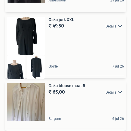
Amersfoort
29 jul 26
Oska jurk XXL
€ 49,50
Details
Goirle
7 jul 26
Oska blouse maat 5
€ 65,00
Details
Burgum
6 jul 26