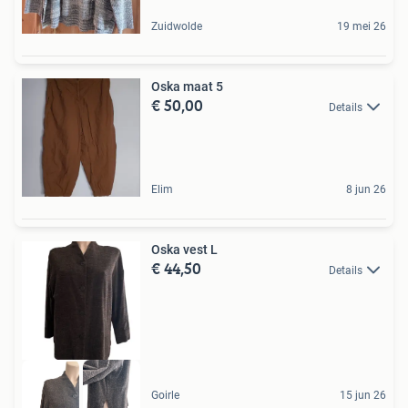
Zuidwolde
19 mei 26
Oska maat 5
€ 50,00
Details
Elim
8 jun 26
Oska vest L
€ 44,50
Details
Goirle
15 jun 26