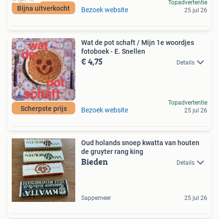
Topadvertentie
Bijna uitverkocht
Bezoek website
25 jul 26
Wat de pot schaft / Mijn 1e woordjes
fotoboek - E. Snellen
€ 4,75
Details
Topadvertentie
Scherpste prijs
Bezoek website
25 jul 26
Oud holands snoep kwatta van houten
de gruyter rang king
Bieden
Details
Sappemeer
25 jul 26