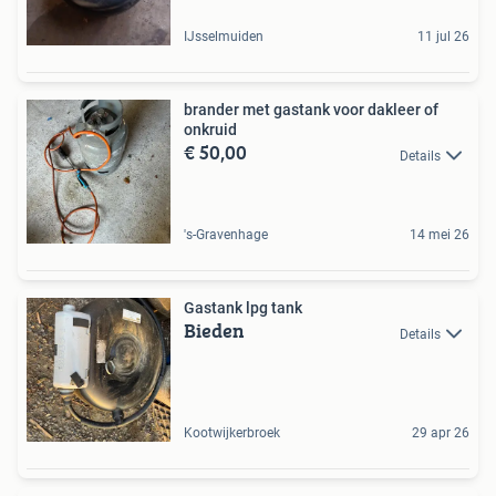
IJsselmuiden
11 jul 26
brander met gastank voor dakleer of
onkruid
€ 50,00
Details
's-Gravenhage
14 mei 26
Gastank lpg tank
Bieden
Details
Kootwijkerbroek
29 apr 26