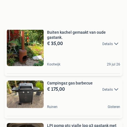
Buiten kachel gemaakt van oude
gastank.
€ 35,00
Details
Kootwijk
29 jul 26
Campingaz gas barbecue
€ 175,00
Details
Ruinen
Gisteren
LPI pomp ptc vialle lpg g3 gastank met