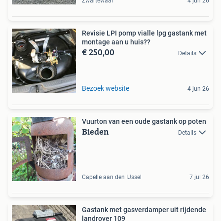
Zwartewaal
4 jun 26
Revisie LPI pomp vialle lpg gastank met
montage aan u huis??
€ 250,00
Details
Bezoek website
4 jun 26
Vuurton van een oude gastank op poten
Bieden
Details
Capelle aan den IJssel
7 jul 26
Gastank met gasverdamper uit rijdende
landrover 109