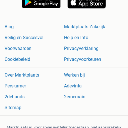
Blog
Marktplaats Zakelijk
Veilig en Succesvol
Help en Info
Voorwaarden
Privacyverklaring
Cookiebeleid
Privacyvoorkeuren
Over Marktplaats
Werken bij
Perskamer
Adevinta
2dehands
2ememain
Sitemap
Marktplaats is, voor zover wettelijk toegestaan, niet aansprakelijk