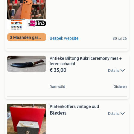
3 Maanden garantie
Bezoek website
30 jul 26
Antieke Biltong Kukri ceremony mes +
leren schacht
€ 35,00
Details
Damwâld
Gisteren
Platenkoffers vintage oud
Bieden
Details