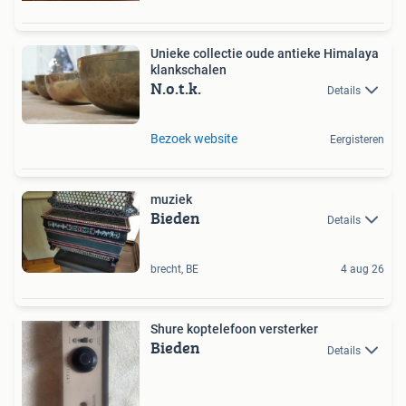
Unieke collectie oude antieke Himalaya
klankschalen
N.o.t.k.
Details
Bezoek website
Eergisteren
muziek
Bieden
Details
brecht, BE
4 aug 26
Shure koptelefoon versterker
Bieden
Details