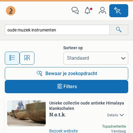
Alle categorieën…
Sorteer op
Alle afstanden…
Bewaar je zoekopdracht
Filters
Unieke collectie oude antieke Himalaya
klankschalen
N.o.t.k.
Details
Topadvertentie
Bezoek website
Vandaag