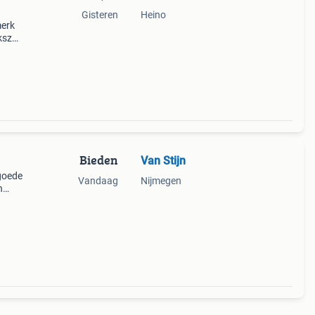
Gisteren
Heino
merk
kszak
ruikt,
no
Bieden
Van Stijn
goede
Vandaag
Nijmegen
n
agen: