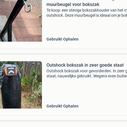
muurbeugel voor bokszak
Te koop: een stevige bokszakhouder van het 
outshock. Deze muurbeugel is ideaal om je bo
veilig en stabiel op te hangen. De houder is geb
maar verkeert nog in zeer goede staat en kan 
Gebruikt
Ophalen
Outshock bokszak in zeer goede staat
Outshock bokszak voor gevorderden. In zeer 
staat, nauwelijks gebruikt. Wegens even buite
gebruikt te hebben, zitten er enkele
gebruikerssporen op. Ophalen in nijmegen. Vr
stuur gerust een
Gebruikt
Ophalen