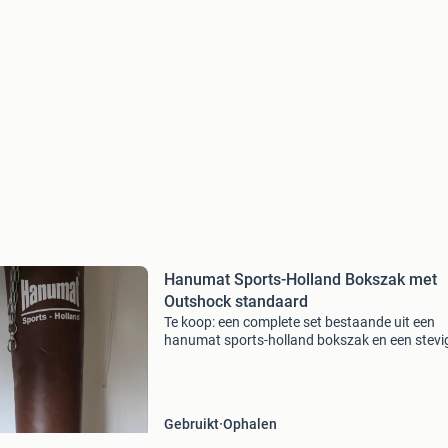
Hanumat Sports-Holland Bokszak met
Outshock standaard
Te koop: een complete set bestaande uit een
hanumat sports-holland bokszak en een stevi
outshock standaard. De bokszak is van bruin 
en verkeert in goede staat, met lichte
gebruikssporen. De sta
Gebruikt
Ophalen