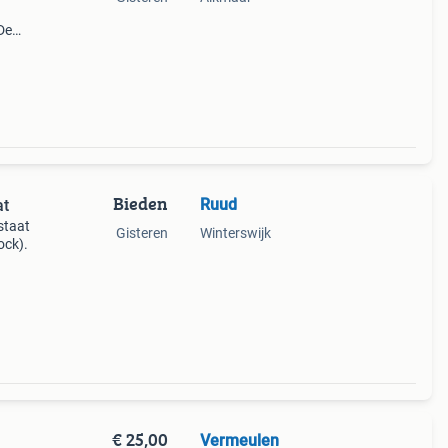
De
eden
Bieden
Ruud
at
staat
Gisteren
Winterswijk
ock).
€ 25,00
Vermeulen