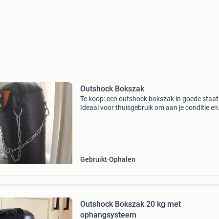
Outshock Bokszak
Te koop: een outshock bokszak in goede staat
Ideaal voor thuisgebruik om aan je conditie en
stootkracht te werken. De bokszak is stevig e
duurzaam, perfect voor zowel beginners als
gevorderden. Word
Gebruikt
Ophalen
Outshock Bokszak 20 kg met
ophangsysteem