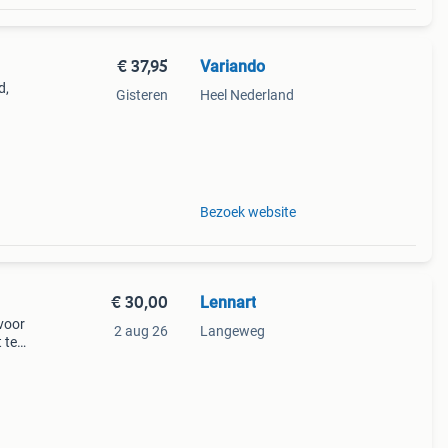
€ 37,95
Variando
d,
Gisteren
Heel Nederland
t,
Bezoek website
€ 30,00
Lennart
voor
2 aug 26
Langeweg
 te
 voor
rbij.