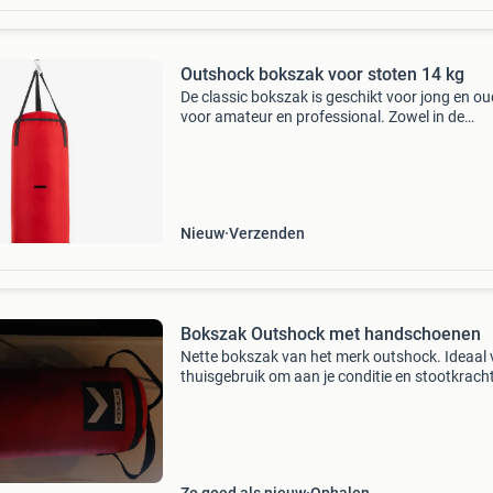
Outshock bokszak voor stoten 14 kg
De classic bokszak is geschikt voor jong en ou
voor amateur en professional. Zowel in de
sportschool te gebruiken als thuis. De sportief
bokszak is geschikt voor: kickboksen, free figh
traditionee
Nieuw
Verzenden
Bokszak Outshock met handschoenen
Nette bokszak van het merk outshock. Ideaal 
thuisgebruik om aan je conditie en stootkracht
werken. De bokszak is in goede staat en klaar
een nieuwe ronde. En ook nog handschoenen e