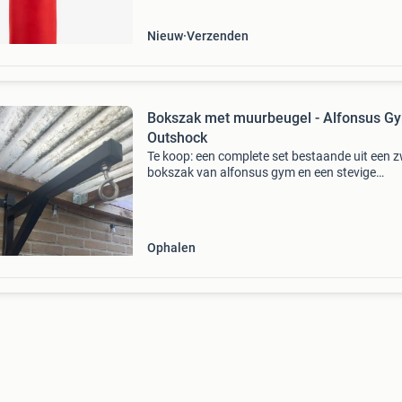
Nieuw
Verzenden
Bokszak met muurbeugel - Alfonsus G
Outshock
Te koop: een complete set bestaande uit een 
bokszak van alfonsus gym en een stevige
muurbeugel van outshock. De bokszak is in g
staat en ideaal voor zowel beginners als
gevorderden. De muur
Ophalen