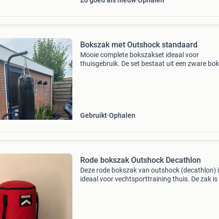
Zo goed als nieuw
Ophalen
Bokszak met Outshock standaard
Mooie complete bokszakset ideaal voor
thuisgebruik. De set bestaat uit een zware bo
gekocht bij atila en een bijbehorende outshock
standaard, waardoor je direct aan de slag kun
zonder montage aa
Gebruikt
Ophalen
Rode bokszak Outshock Decathlon
Deze rode bokszak van outshock (decathlon) 
ideaal voor vechtsporttraining thuis. De zak is 
goede staat en klaar voor gebruik. Perfect voo
boksers, kickboksers en andere vechtsporters 
hun st