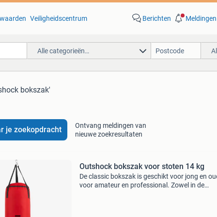
waarden
Veiligheidscentrum
Berichten
Meldingen
Alle categorieën…
A
tshock bokszak'
Ontvang meldingen van
r je zoekopdracht
nieuwe zoekresultaten
Outshock bokszak voor stoten 14 kg
De classic bokszak is geschikt voor jong en ou
voor amateur en professional. Zowel in de
sportschool te gebruiken als thuis. De sportief
bokszak is geschikt voor: kickboksen, free figh
traditionee