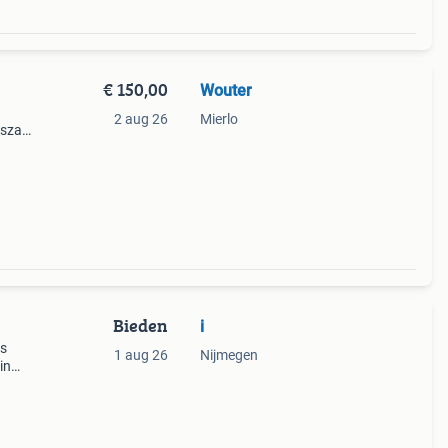
€ 150,00
Wouter
2 aug 26
Mierlo
kszak
t
Bieden
i
is
1 aug 26
Nijmegen
in
r
die