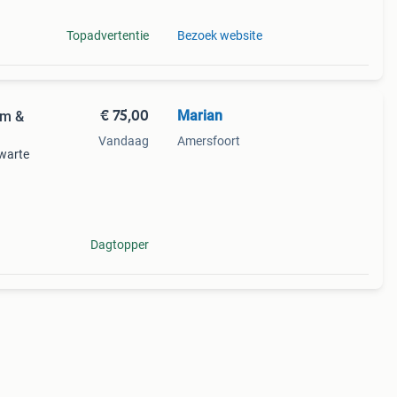
Topadvertentie
Bezoek website
€ 75,00
Marian
ym &
Vandaag
Amersfoort
zwarte
oede
Dagtopper