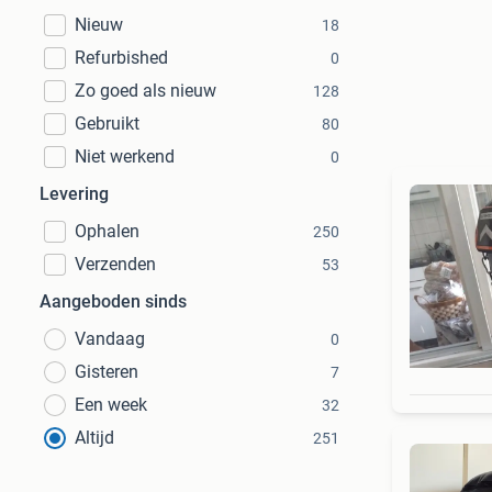
Nieuw
18
Refurbished
0
Zo goed als nieuw
128
Gebruikt
80
Niet werkend
0
Levering
Ophalen
250
Verzenden
53
Aangeboden sinds
Vandaag
0
Gisteren
7
Een week
32
Altijd
251