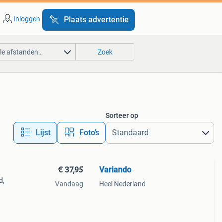
Inloggen
Plaats advertentie
lle afstanden…
Zoek
Sorteer op
Lijst
Foto’s
€ 37,95
Variando
d,
Vandaag
Heel Nederland
t,