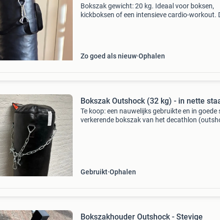
Bokszak gewicht: 20 kg. Ideaal voor boksen,
kickboksen of een intensieve cardio-workout. 
bokszak verkeert in nette staat. Paar jaar gel
gekocht bij decathlon om mee te sporten.
Nieuwprijs: &eur
Zo goed als nieuw
Ophalen
Bokszak Outshock (32 kg) - in nette sta
Te koop: een nauwelijks gebruikte en in goede 
verkerende bokszak van het decathlon (outsh
Gebruikt
Ophalen
Bokszakhouder Outshock - Stevige