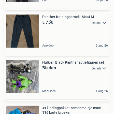
Ede
31 jul 26
Panther trainingsbroek- Maat M
€ 7,50
Details
Apeldoorn
2 aug 26
Hulk en Black Panther actiefiguren set
Bieden
Details
Maarssen
1 aug 26
4x kledingpakket zomer meisje maat
116 korte broeken