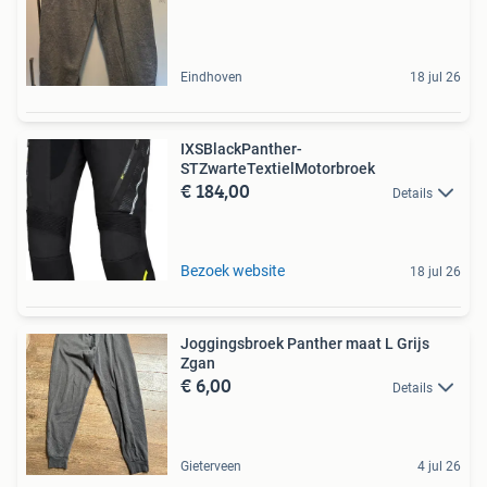
Eindhoven
18 jul 26
IXSBlackPanther-
STZwarteTextielMotorbroek
€ 184,00
Details
Bezoek website
18 jul 26
Joggingsbroek Panther maat L Grijs
Zgan
€ 6,00
Details
Gieterveen
4 jul 26