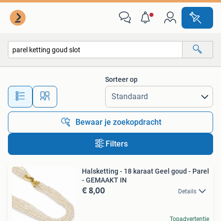
Alle categorieën…
Sorteer op
Alle afstanden…
Bewaar je zoekopdracht
Filters
Halsketting - 18 karaat Geel goud - Parel
- GEMAAKT IN
€ 8,00
Details
Topadvertentie