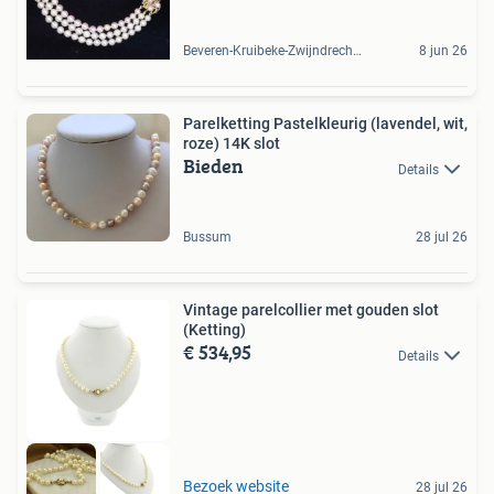
Beveren-Kruibeke-Zwijndrecht, BE
8 jun 26
Parelketting Pastelkleurig (lavendel, wit,
roze) 14K slot
Bieden
Details
Bussum
28 jul 26
Vintage parelcollier met gouden slot
(Ketting)
€ 534,95
Details
Bezoek website
28 jul 26