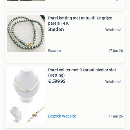
Parel ketting met natuurlijke grijze
parels 14 K
Bieden
Details
Bussum
17 jun 26
Parel collier met 9 karaat bicolor slot
(Ketting)
€ 599,95
Details
Bezoek website
17 jun 26