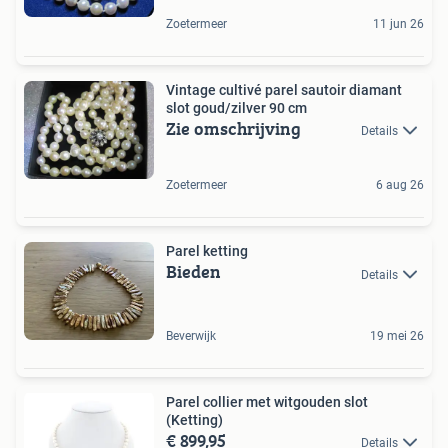
Zoetermeer
11 jun 26
Vintage cultivé parel sautoir diamant
slot goud/zilver 90 cm
Zie omschrijving
Details
Zoetermeer
6 aug 26
Parel ketting
Bieden
Details
Beverwijk
19 mei 26
Parel collier met witgouden slot
(Ketting)
€ 899,95
Details