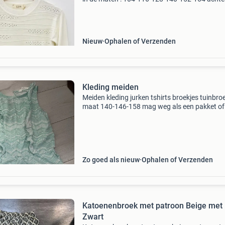
betalen met klara mogelijk. Vóór 13 uur bestel
dezelfde dag verzonden. Deze elegante witte
meisjestrui i
Nieuw
Ophalen of Verzenden
Kleding meiden
Meiden kleding jurken tshirts broekjes tuinbro
maat 140-146-158 mag weg als een pakket of
Zo goed als nieuw
Ophalen of Verzenden
Katoenenbroek met patroon Beige met
Zwart