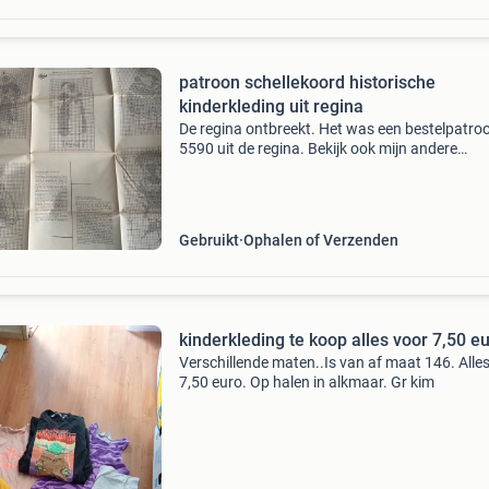
patroon schellekoord historische
kinderkleding uit regina
De regina ontbreekt. Het was een bestelpatro
5590 uit de regina. Bekijk ook mijn andere
advertenties of op facebook waar ik geborduu
kaarten te koop en andere creatieve artikelen-
11026545366
Gebruikt
Ophalen of Verzenden
kinderkleding te koop alles voor 7,50 e
Verschillende maten..Is van af maat 146. Alle
7,50 euro. Op halen in alkmaar. Gr kim