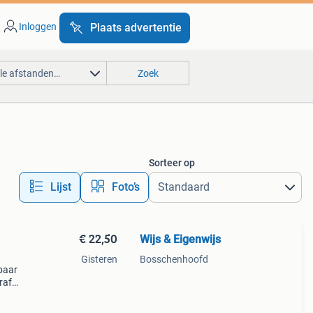
Inloggen
Plaats advertentie
lle afstanden…
Zoek
Sorteer op
Lijst
Foto’s
€ 22,50
Wijs & Eigenwijs
Gisteren
Bosschenhoofd
baar
raf
d