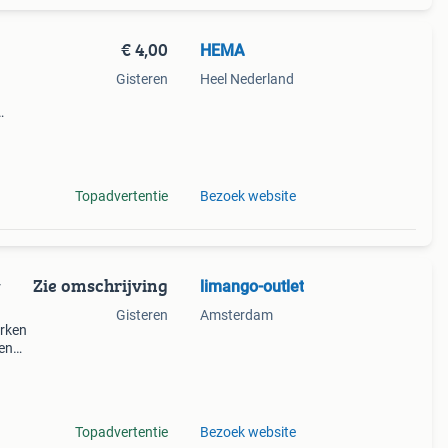
€ 4,00
HEMA
Gisteren
Heel Nederland
en
en. De
Topadvertentie
Bezoek website
Zie omschrijving
limango-outlet
y
Gisteren
Amsterdam
erken
ken
e
eveel
Topadvertentie
Bezoek website