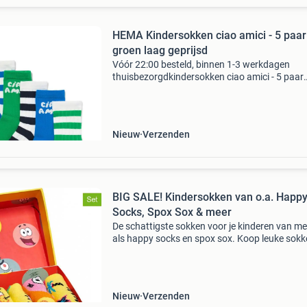
HEMA Kindersokken ciao amici - 5 paar
groen laag geprijsd
Vóór 22:00 besteld, binnen 1-3 werkdagen
thuisbezorgdkindersokken ciao amici - 5 paar
groen nu voor slechts 4,-. Deze set van 5 sokk
voor kinderen is gemaakt van biologisch kato
sokken hebben
Nieuw
Verzenden
BIG SALE! Kindersokken van o.a. Happ
Socks, Spox Sox & meer
De schattigste sokken voor je kinderen van m
als happy socks en spox sox. Koop leuke sok
met geweldige patronen van de meest bekend
cartoons en de leukste tekeningen! Stop met t
betalen
Nieuw
Verzenden