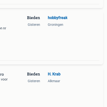
Bieden
hobbyfreak
Gisteren
Groningen
on nr
rde -
Bieden
H. Krab
uro
s voor
Gisteren
Alkmaar