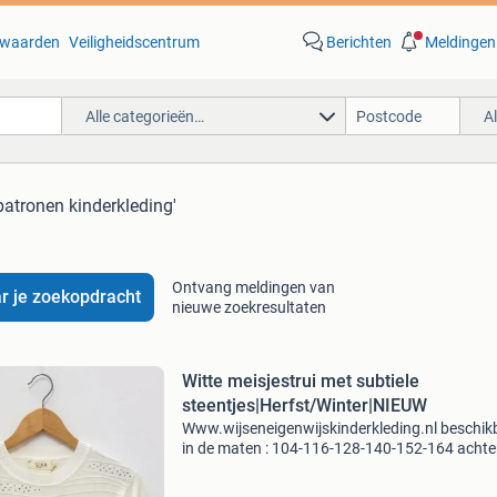
waarden
Veiligheidscentrum
Berichten
Meldingen
Alle categorieën…
A
patronen kinderkleding'
Ontvang meldingen van
r je zoekopdracht
nieuwe zoekresultaten
Witte meisjestrui met subtiele
steentjes|Herfst/Winter|NIEUW
Www.wijseneigenwijskinderkleding.nl beschik
in de maten : 104-116-128-140-152-164 achte
betalen met klara mogelijk. Vóór 13 uur bestel
dezelfde dag verzonden. Deze elegante witte