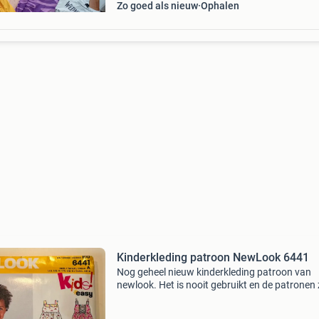
Zo goed als nieuw
Ophalen
Kinderkleding patroon NewLook 6441
Nog geheel nieuw kinderkleding patroon van
newlook. Het is nooit gebruikt en de patronen 
ook nog nooit uitgevouwen. Het is patroon
nummer: 6441(europese maten: 1/2-4) ik doe 