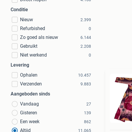
Conditie
Nieuw
2.399
Refurbished
0
Zo goed als nieuw
6.144
Gebruikt
2.208
Niet werkend
0
Levering
Ophalen
10.457
Verzenden
9.883
Aangeboden sinds
Vandaag
27
Gisteren
139
Een week
862
Altijd
11.065