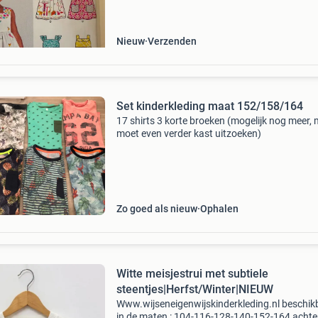
momenteel niks mee
Nieuw
Verzenden
Set kinderkleding maat 152/158/164
17 shirts 3 korte broeken (mogelijk nog meer,
moet even verder kast uitzoeken)
Zo goed als nieuw
Ophalen
Witte meisjestrui met subtiele
steentjes|Herfst/Winter|NIEUW
Www.wijseneigenwijskinderkleding.nl beschik
in de maten : 104-116-128-140-152-164 achte