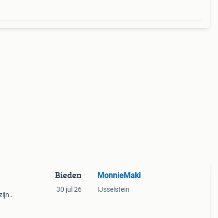
Bieden
MonnieMaki
30 jul 26
IJsselstein
zijn
er