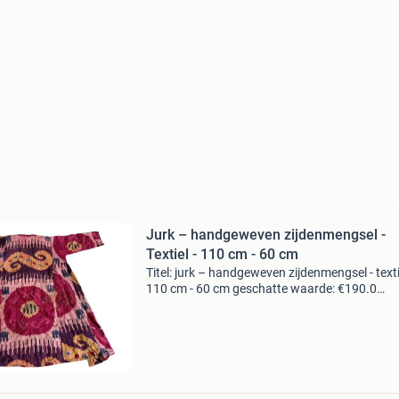
Jurk – handgeweven zijdenmengsel -
Textiel - 110 cm - 60 cm
Titel: jurk – handgeweven zijdenmengsel - texti
110 cm - 60 cm geschatte waarde: €190.0
Belangrijk: winnende biedingen zijn exclusief 
koperbescherming + €3 kavel beschrijving ant