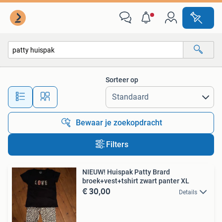
Alle categorieën…
Sorteer op
Alle afstanden…
Bewaar je zoekopdracht
Filters
NIEUW! Huispak Patty Brard
broek+vest+tshirt zwart panter XL
€ 30,00
Details