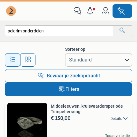
Alle categorieën…
Sorteer op
Alle afstanden…
Bewaar je zoekopdracht
Filters
Middeleeuwen, kruisvaardersperiode
Tempeliersring
€ 150,00
Details
Topadvertentie