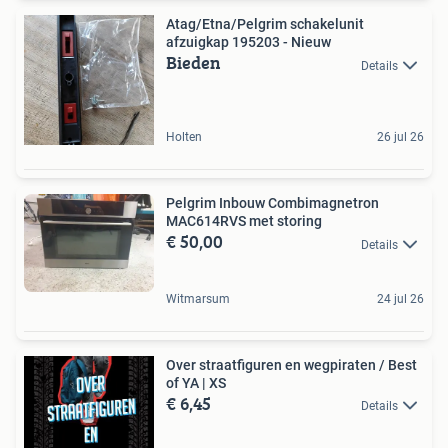
Atag/Etna/Pelgrim schakelunit
afzuigkap 195203 - Nieuw
Bieden
Details
Holten
26 jul 26
Pelgrim Inbouw Combimagnetron
MAC614RVS met storing
€ 50,00
Details
Witmarsum
24 jul 26
Over straatfiguren en wegpiraten / Best
of YA | XS
€ 6,45
Details