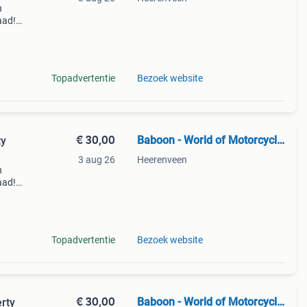
n
aad!
halen
Topadvertentie
Bezoek website
€ 30,00
Baboon - World of Motorcycle Parts
ty
3 aug 26
Heerenveen
n
aad!
halen
Topadvertentie
Bezoek website
€ 30,00
Baboon - World of Motorcycle Parts
rty