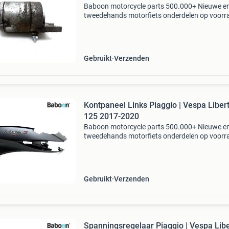
Baboon motorcycle parts 500.000+ Nieuwe e
tweedehands motorfiets onderdelen op voorr
Bestel moeiteloos in onze webshop of kom af
in onze geheel vernieuwde winkel aan de a7 -
heerenveen. Babo
Gebruikt
Verzenden
Kontpaneel Links Piaggio | Vespa Liber
125 2017-2020
Baboon motorcycle parts 500.000+ Nieuwe e
tweedehands motorfiets onderdelen op voorr
Bestel moeiteloos in onze webshop of kom af
in onze geheel vernieuwde winkel aan de a7 -
heerenveen. Babo
Gebruikt
Verzenden
Spanningsregelaar Piaggio | Vespa Libe