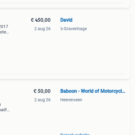
€ 450,00
David
-2017
2 aug 26
's-Gravenhage
oter
€ 50,00
Baboon - World of Motorcycle Parts
2 aug 26
Heerenveen
n
aad!
halen