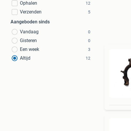
Ophalen
12
Verzenden
5
Aangeboden sinds
Vandaag
0
Gisteren
0
Een week
3
Altijd
12