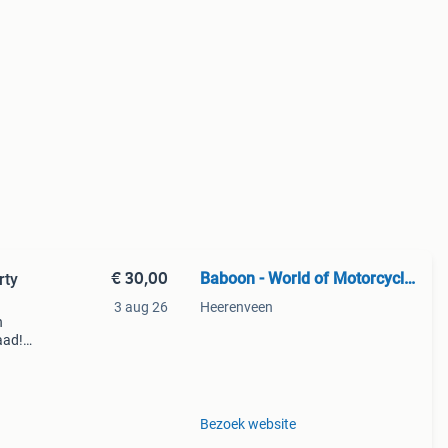
€ 30,00
Baboon - World of Motorcycle Parts
rty
3 aug 26
Heerenveen
n
aad!
halen
Bezoek website