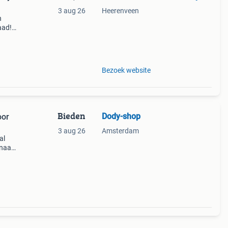
3 aug 26
Heerenveen
n
aad!
halen
Bezoek website
Bieden
Dody-shop
oor
3 aug 26
Amsterdam
al
 naar
met
aan