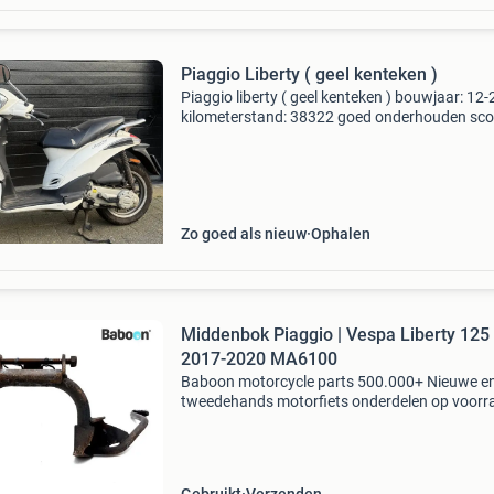
Piaggio Liberty ( geel kenteken )
Piaggio liberty ( geel kenteken ) bouwjaar: 12
kilometerstand: 38322 goed onderhouden sco
start en rijdt
Zo goed als nieuw
Ophalen
Middenbok Piaggio | Vespa Liberty 125
2017-2020 MA6100
Baboon motorcycle parts 500.000+ Nieuwe e
tweedehands motorfiets onderdelen op voorr
Bestel moeiteloos in onze webshop of kom af
in onze geheel vernieuwde winkel aan de a7 -
heerenveen. Babo