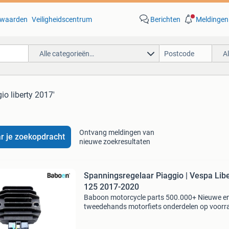
waarden
Veiligheidscentrum
Berichten
Meldingen
Alle categorieën…
A
io liberty 2017'
Ontvang meldingen van
r je zoekopdracht
nieuwe zoekresultaten
Spanningsregelaar Piaggio | Vespa Libe
125 2017-2020
Baboon motorcycle parts 500.000+ Nieuwe e
tweedehands motorfiets onderdelen op voorr
Bestel moeiteloos in onze webshop of kom af
in onze geheel vernieuwde winkel aan de a7 -