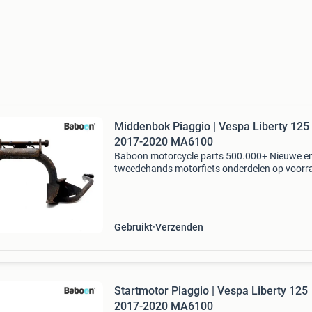
Middenbok Piaggio | Vespa Liberty 125
2017-2020 MA6100
Baboon motorcycle parts 500.000+ Nieuwe e
tweedehands motorfiets onderdelen op voorr
Bestel moeiteloos in onze webshop of kom af
in onze geheel vernieuwde winkel aan de a7 -
heerenveen. Babo
Gebruikt
Verzenden
Startmotor Piaggio | Vespa Liberty 125
2017-2020 MA6100