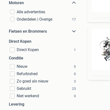
Motoren
Alle advertenties
Onderdelen | Overige
17
Fietsen en Brommers
Direct Kopen
Direct Kopen
1
Conditie
Nieuw
0
Refurbished
0
Zo goed als nieuw
3
Gebruikt
25
Niet werkend
0
Levering