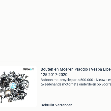
Bouten en Moeren Piaggio | Vespa Libe
125 2017-2020
Baboon motorcycle parts 500.000+ Nieuwe e
tweedehands motorfiets onderdelen op voorr
Bestel moeiteloos in onze webshop of kom af
in onze geheel vernieuwde winkel aan de a7 -
heerenveen. Babo
Gebruikt
Verzenden