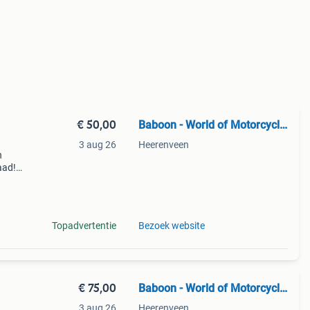
€ 50,00
Baboon - World of Motorcycle Parts
3 aug 26
Heerenveen
n
aad!
halen
Topadvertentie
Bezoek website
€ 75,00
Baboon - World of Motorcycle Parts
3 aug 26
Heerenveen