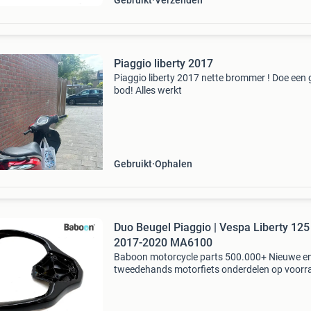
Gebruikt
Verzenden
Piaggio liberty 2017
Piaggio liberty 2017 nette brommer ! Doe een
bod! Alles werkt
Gebruikt
Ophalen
Duo Beugel Piaggio | Vespa Liberty 125
2017-2020 MA6100
Baboon motorcycle parts 500.000+ Nieuwe e
tweedehands motorfiets onderdelen op voorr
Bestel moeiteloos in onze webshop of kom af
in onze geheel vernieuwde winkel aan de a7 -
heerenveen. Babo