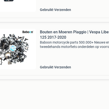
heerenveen. Babo
Gebruikt
Verzenden
Bouten en Moeren Piaggio | Vespa Libe
125 2017-2020
Baboon motorcycle parts 500.000+ Nieuwe e
tweedehands motorfiets onderdelen op voorr
Bestel moeiteloos in onze webshop of kom af
in onze geheel vernieuwde winkel aan de a7 -
heerenveen. Babo
Gebruikt
Verzenden