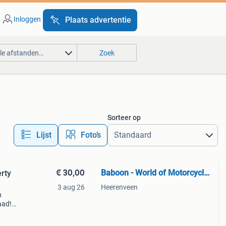
Inloggen
Plaats advertentie
lle afstanden…
Zoek
Sorteer op
Lijst
Foto’s
€ 30,00
Baboon - World of Motorcycle Parts
rty
3 aug 26
Heerenveen
n
aad!
halen