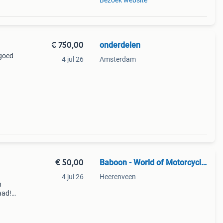
Bezoek website
€ 750,00
onderdelen
 goed
4 jul 26
Amsterdam
€ 50,00
Baboon - World of Motorcycle Parts
4 jul 26
Heerenveen
n
aad!
halen