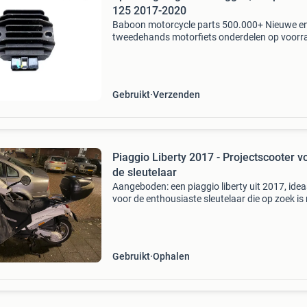
125 2017-2020
Baboon motorcycle parts 500.000+ Nieuwe e
tweedehands motorfiets onderdelen op voorr
Bestel moeiteloos in onze webshop of kom af
in onze geheel vernieuwde winkel aan de a7 -
heerenveen. Babo
Gebruikt
Verzenden
Piaggio Liberty 2017 - Projectscooter v
de sleutelaar
Aangeboden: een piaggio liberty uit 2017, idea
voor de enthousiaste sleutelaar die op zoek is
een leuk project. De scooter start momenteel 
de kickstart, maar dit vereist enige moeite en 
Gebruikt
Ophalen