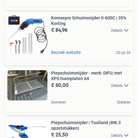
Komsepor Schuimsnijder 0-600C | 35%
Korting
€ 84,96
Details
Bezoek website
20 jul 26
Piepschuimsnijder - merk: DIFU; met
XPS foamplaten A4
€ 60,00
Details
Someren
Gisteren
Piepschuimsnijder | Toolland (8W, 3
opzetstukken)
€ 25,50
Details