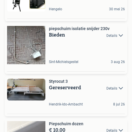
Hengelo
30 mei 26
piepschuim isolatie snijder 230v
Bieden
Details
Sint-Michielsgestel
3 aug 26
Styrocut 3
Gereserveerd
Details
Hendrik-Ido-Ambacht
8 jul 26
Piepschuim dozen
€ 10,00
Details