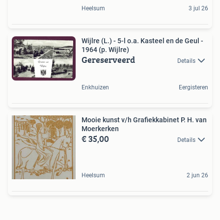
Heelsum
3 jul 26
Wijlre (L.) - 5-l o.a. Kasteel en de Geul -
1964 (p. Wijlre)
Gereserveerd
Details
Enkhuizen
Eergisteren
Mooie kunst v/h Grafiekkabinet P. H. van
Moerkerken
€ 35,00
Details
Heelsum
2 jun 26