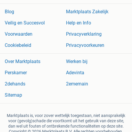
Blog
Marktplaats Zakelijk
Veilig en Succesvol
Help en Info
Voorwaarden
Privacyverklaring
Cookiebeleid
Privacyvoorkeuren
Over Marktplaats
Werken bij
Perskamer
Adevinta
2dehands
2ememain
Sitemap
Marktplaats is, voor zover wettelijk toegestaan, niet aansprakelijk
voor (gevolg)schade die voortkomt uit het gebruik van deze site,
dan wel uit fouten of ontbrekende functionaliteiten op deze site.
Copyright © 2026 Marktplaats B.V. Alle rechten voorbehouden.