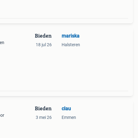
Bieden
mariska
den
18 jul 26
Halsteren
ie
 eens
Bieden
clau
oor
3 mei 26
Emmen
artje
niet