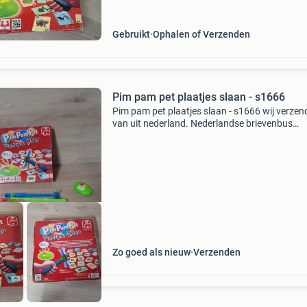
Gebruikt
Ophalen of Verzenden
Pim pam pet plaatjes slaan - s1666
Pim pam pet plaatjes slaan - s1666 wij verze
van uit nederland. Nederlandse brievenbus
pakketten zijn 4,2 thuis 6.95 Dhl punt 5.5 Belg
zendingen 11 tip er kunnen meerdere items in
pakket.
Zo goed als nieuw
Verzenden