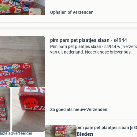
Ophalen of Verzenden
pim pam pet plaatjes slaan - s4944
Pim pam pet plaatjes slaan - s4944 wij verze
van uit nederland. Nederlandse brievenbus
pakketten zijn 4,2 thuis 6.95 Dhl punt 5.5 Belg
zendingen 11 tip er kunnen meerdere items in
pakket.
Zo goed als nieuw
Verzenden
pim pam pet plaatjes slaan [s8
Bieden
deze adverteerder