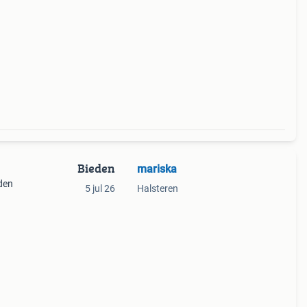
 eens
Bieden
mariska
nden
5 jul 26
Halsteren
ie
 eens