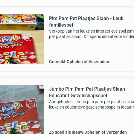
Pim Pam Pet Plaatjes Slaan - Leuk
familiespel
Verkoop van het leuke en interactieve spel pi
pet plaatjes slaan. Dit spel is ideaal voor kinde
vanaf 4 jaar en kan met 2-4 spelers gespeeld
worden. Het spel is in goede staat en compleet
Gebruikt
Ophalen of Verzenden
Jumbo Pim Pam Pet Plaatjes Slaan -
Educatief Gezelschapsspel
Aangeboden: jumbo pim pam pet plaatjes slaa
leuke en educatieve gezelschapsspel is ideaal
kinderen vanaf 4 jaar. Het spel stimuleert snell
reactie en woordherkenning door plaatjes te s
Zo goed als nieuw
Ophalen of Verzenden