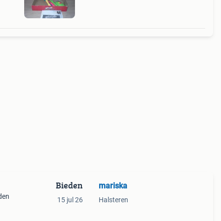
Bieden
mariska
nden
15 jul 26
Halsteren
ie