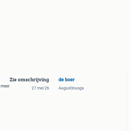
Zie omschrijving
de boer
r meer
27 mei 26
Augustinusga