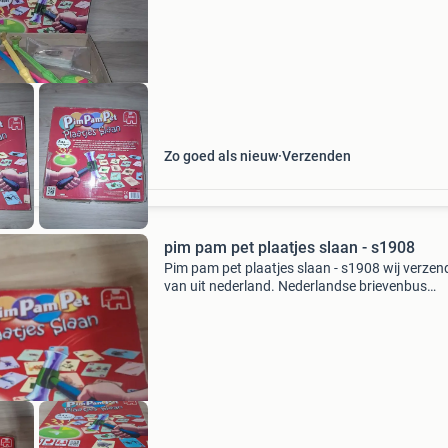
zendingen 11 tip er kunnen meerdere items in
pakket.
Zo goed als nieuw
Verzenden
pim pam pet plaatjes slaan - s1908
Pim pam pet plaatjes slaan - s1908 wij verze
van uit nederland. Nederlandse brievenbus
pakketten zijn 4,2 thuis 6.95 Dhl punt 5.5 Belg
zendingen 11 tip er kunnen meerdere items in
pakket.