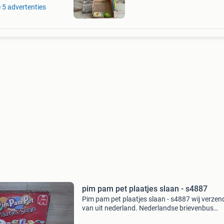
e 5 advertenties
pim pam pet plaatjes slaan - s4887
Pim pam pet plaatjes slaan - s4887 wij verze
van uit nederland. Nederlandse brievenbus
pakketten zijn 4,2 thuis 6.95 Dhl punt 5.5 Belg