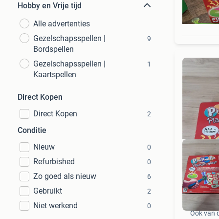
Hobby en Vrije tijd
Alle advertenties
Gezelschapsspellen |
9
Bordspellen
Gezelschapsspellen |
1
Kaartspellen
Direct Kopen
Direct Kopen
2
Conditie
Nieuw
0
Refurbished
0
Zo goed als nieuw
6
Gebruikt
2
Niet werkend
0
Ook van 