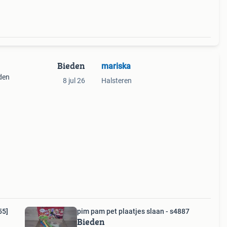
Bieden
mariska
nden
8 jul 26
Halsteren
ie
 eens
55]
pim pam pet plaatjes slaan - s4887
Bieden