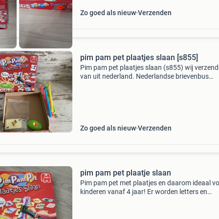
Zo goed als nieuw
Verzenden
pim pam pet plaatjes slaan [s855]
Pim pam pet plaatjes slaan (s855) wij verzen
van uit nederland. Nederlandse brievenbus
pakketten zijn 4,2 thuis 6.95 Dhl punt 5.5 Belg
zendingen 11 tip er kunnen meerdere items in
pakket.
Zo goed als nieuw
Verzenden
pim pam pet plaatje slaan
Pim pam pet met plaatjes en daarom ideaal v
kinderen vanaf 4 jaar! Er worden letters en
woorden geroepen… sla jij als eerste op een ka
met het corresponderende plaatje? De doos is 
meer ne