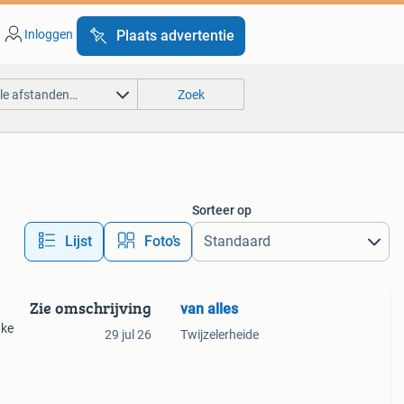
Inloggen
Plaats advertentie
lle afstanden…
Zoek
Sorteer op
Lijst
Foto’s
Zie omschrijving
van alles
uke
29 jul 26
Twijzelerheide