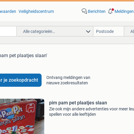
waarden
Veiligheidscentrum
Berichten
Meldingen
Alle categorieën…
A
pam pet plaatjes slaan'
Ontvang meldingen van
r je zoekopdracht
nieuwe zoekresultaten
pim pam pet plaatjes slaan
Zie ook mijn andere advertenties voor meer le
spellen voor alle leeftijden