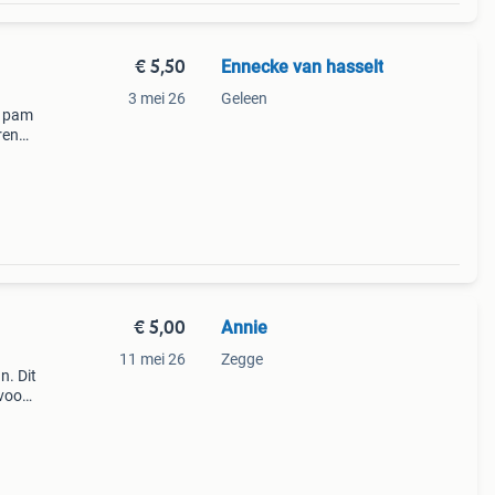
€ 5,50
Ennecke van hasselt
3 mei 26
Geleen
m pam
ren
. Per
€ 5,00
Annie
11 mei 26
Zegge
n. Dit
 voor
e
laan