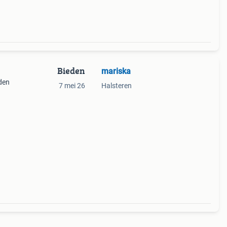
Bieden
mariska
nden
7 mei 26
Halsteren
ie
 eens