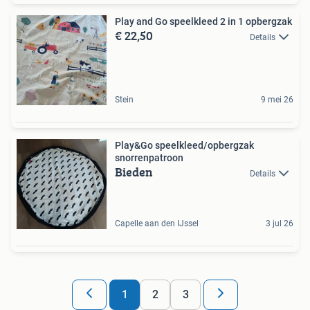
Play and Go speelkleed 2 in 1 opbergzak
€ 22,50
Details
Stein
9 mei 26
Play&Go speelkleed/opbergzak
snorrenpatroon
Bieden
Details
Capelle aan den IJssel
3 jul 26
1
2
3