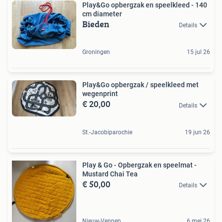
Play&Go opbergzak en speelkleed - 140
cm diameter
Bieden
Details
Groningen
15 jul 26
Play&Go opbergzak / speelkleed met
wegenprint
€ 20,00
Details
St.-Jacobiparochie
19 jun 26
Play & Go - Opbergzak en speelmat -
Mustard Chai Tea
€ 50,00
Details
Nieuw-Vennep
6 mei 26