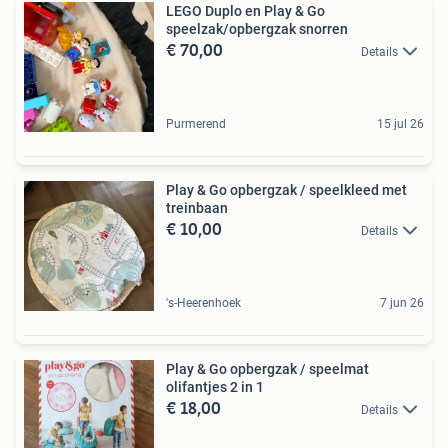
LEGO Duplo en Play & Go
speelzak/opbergzak snorren
€ 70,00
Details
Purmerend
15 jul 26
Play & Go opbergzak / speelkleed met
treinbaan
€ 10,00
Details
's-Heerenhoek
7 jun 26
Play & Go opbergzak / speelmat
olifantjes 2 in 1
€ 18,00
Details