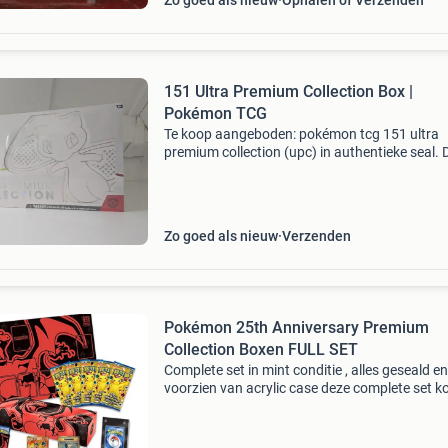
Zo goed als nieuw
Ophalen of Verzenden
151 Ultra Premium Collection Box |
Pokémon TCG
Te koop aangeboden: pokémon tcg 151 ultra
premium collection (upc) in authentieke seal. 
box is een parel van de populaire 151 set. Pak 
kans en voeg hem aan je collectie toe! Prijs is
Zo goed als nieuw
Verzenden
Pokémon 25th Anniversary Premium
Collection Boxen FULL SET
Complete set in mint conditie , alles geseald en
voorzien van acrylic case deze complete set k
niet vaak meer tegen ! Mag weg / hoeft niet weg
Graag bieden naar waarde ? Voor de echte v