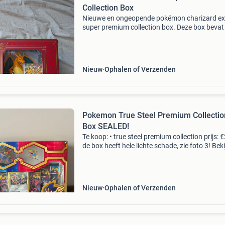
Collection Box
Nieuwe en ongeopende pokémon charizard ex
super premium collection box. Deze box bevat
speciale promokaart van charizard ex, twee
foliekaarten van charmander en charmeleon, 
sculptuur van chari
Nieuw
Ophalen of Verzenden
Pokemon True Steel Premium Collectio
Box SEALED!
Te koop: • true steel premium collection prijs: 
de box heeft hele lichte schade, zie foto 3! Beki
ook mijn andere advertenties voor etb’s, mini t
bundle, booster box, pack en me
Nieuw
Ophalen of Verzenden