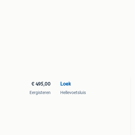
€ 495,00
Loek
Eergisteren
Hellevoetsluis
en
enen