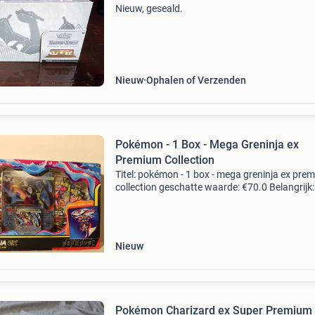
Nieuw, geseald.
Nieuw
Ophalen of Verzenden
Pokémon - 1 Box - Mega Greninja ex
Premium Collection
Titel: pokémon - 1 box - mega greninja ex pre
collection geschatte waarde: €70.0 Belangrijk:
winnende biedingen zijn exclusief 9%
koperbescherming + €3 kavel beschrijving 1
pokémon mega
Nieuw
Pokémon Charizard ex Super Premium