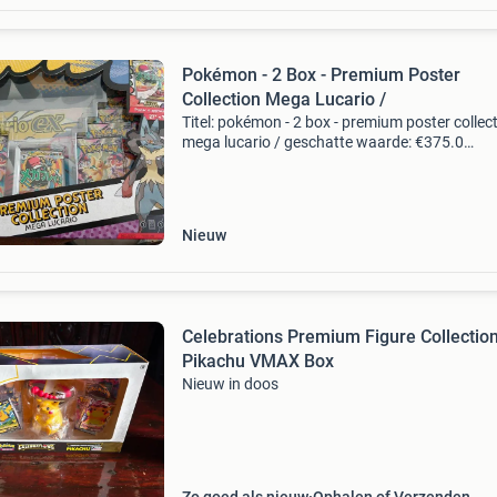
Pokémon - 2 Box - Premium Poster
Collection Mega Lucario /
Titel: pokémon - 2 box - premium poster collec
mega lucario / geschatte waarde: €375.0
Belangrijk: winnende biedingen zijn exclusief 
koperbescherming + €3 kavel beschrijving in u
Nieuw
Celebrations Premium Figure Collectio
Pikachu VMAX Box
Nieuw in doos