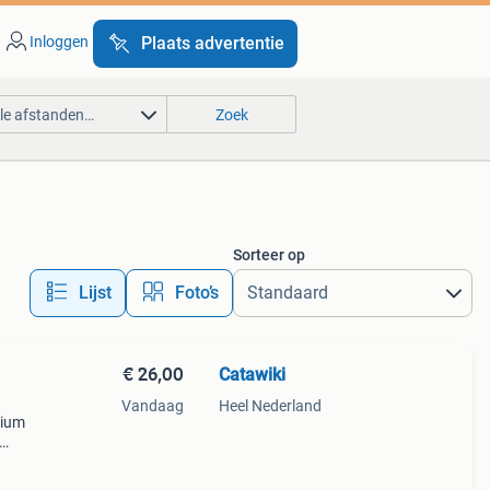
Inloggen
Plaats advertentie
lle afstanden…
Zoek
Sorteer op
Lijst
Foto’s
€ 26,00
Catawiki
Vandaag
Heel Nederland
mium