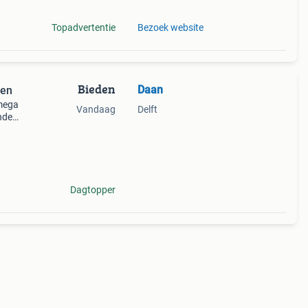
Topadvertentie
Bezoek website
Bieden
Daan
ten
mega
Vandaag
Delft
ended
x
Dagtopper