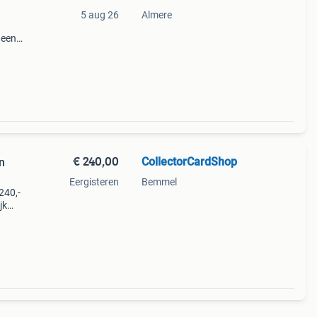
5 aug 26
Almere
 een
een
€ 240,00
CollectorCardShop
n
Eergisteren
Bemmel
€240,-
jk
ins,