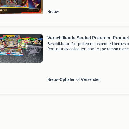
pokémon mega
Nieuw
Verschillende Sealed Pokemon Produc
Beschikbaar: 2x | pokemon ascended heroes 
feraligatr ex collection box 1x | pokemon asc
heroes mega emboar ex collection box 1x |
pokemon ascended heroes mega meganium e
collection box 2x |
Nieuw
Ophalen of Verzenden