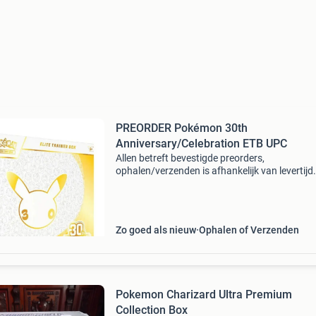
PREORDER Pokémon 30th
Anniversary/Celebration ETB UPC
Allen betreft bevestigde preorders,
ophalen/verzenden is afhankelijk van levertijd.
erop dat dit langer kan duren tot na de release
datum. Volgende producten zijn beschikbaar: e
trainer box 30
Zo goed als nieuw
Ophalen of Verzenden
Pokemon Charizard Ultra Premium
Collection Box