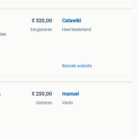
€ 320,00
Catawiki
Eergisteren
Heel Nederland
tion
9%
itste
Bezoek website
€ 250,00
manuel
n
Gisteren
Venlo