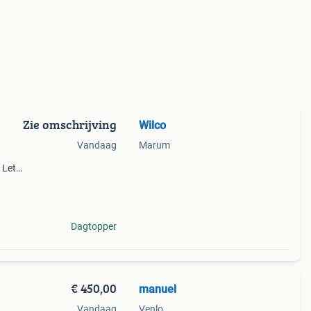
Zie omschrijving
Wilco
Vandaag
Marum
 Let
lite
Dagtopper
€ 450,00
manuel
Vandaag
Venlo