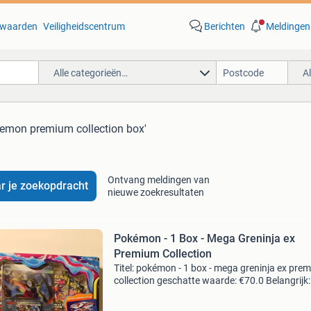
waarden
Veiligheidscentrum
Berichten
Meldingen
Alle categorieën…
A
kemon premium collection box'
Ontvang meldingen van
r je zoekopdracht
nieuwe zoekresultaten
Pokémon - 1 Box - Mega Greninja ex
Premium Collection
Titel: pokémon - 1 box - mega greninja ex pre
collection geschatte waarde: €70.0 Belangrijk:
winnende biedingen zijn exclusief 9%
koperbescherming + €3 kavel beschrijving 1