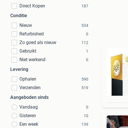
Direct Kopen
187
Conditie
Nieuw
534
Refurbished
0
Zo goed als nieuw
112
Gebruikt
1
Niet werkend
0
Levering
Ophalen
590
Verzenden
519
Aangeboden sinds
Vandaag
0
Gisteren
10
Een week
139