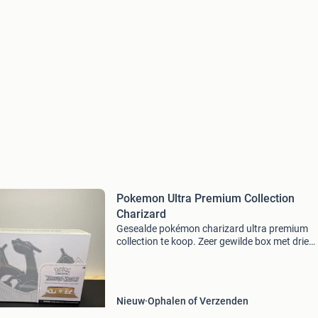
Pokemon Ultra Premium Collection
Charizard
Gesealde pokémon charizard ultra premium
collection te koop. Zeer gewilde box met drie
exclusieve charizard promokaarten, boosters 
diverse verzamelaccessoires. Ideaal om te op
of sealed te bewa
Nieuw
Ophalen of Verzenden