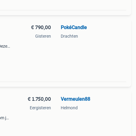
€ 790,00
PokéCandle
Gisteren
Drachten
Deze
je
 €790
€ 1.750,00
Vermeulen88
Eergisteren
Helmond
om je
 !!!!
erzam