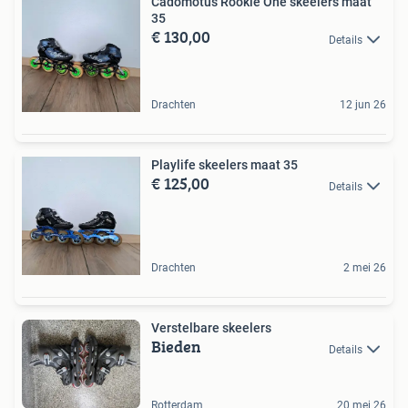
Cadomotus Rookie One skeelers maat
35
€ 130,00
Details
Drachten
12 jun 26
Playlife skeelers maat 35
€ 125,00
Details
Drachten
2 mei 26
Verstelbare skeelers
Bieden
Details
Rotterdam
20 mei 26