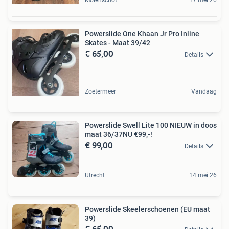
Molenschot
17 mei 26
Powerslide One Khaan Jr Pro Inline
Skates - Maat 39/42
€ 65,00
Details
Zoetermeer
Vandaag
Powerslide Swell Lite 100 NIEUW in doos
maat 36/37NU €99,-!
€ 99,00
Details
Utrecht
14 mei 26
Powerslide Skeelerschoenen (EU maat
39)
€ 65,00