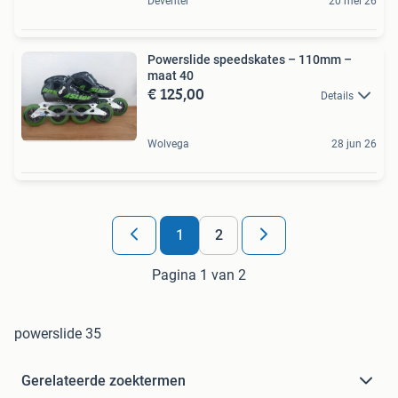
Deventer
20 mei 26
Powerslide speedskates – 110mm –
maat 40
€ 125,00
Details
Wolvega
28 jun 26
1
2
Pagina 1 van 2
powerslide 35
Gerelateerde zoektermen