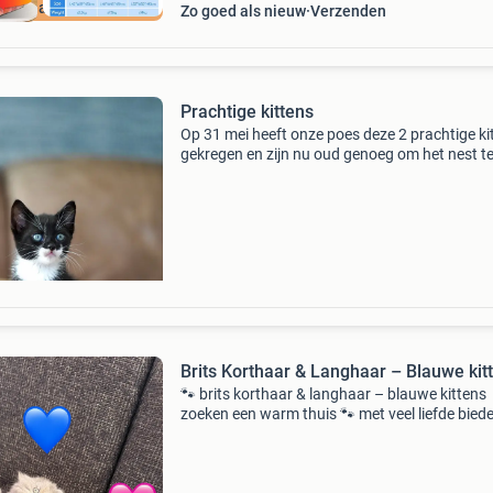
ourdeal Korting
Zo goed als nieuw
Verzenden
Prachtige kittens
Op 31 mei heeft onze poes deze 2 prachtige ki
gekregen en zijn nu oud genoeg om het nest t
verlaten🏠! Het zijn beide katertjes en zijn
opgegroeid in huiselijk omgeving. Ook zijn ze 
andere k
Brits Korthaar & Langhaar – Blauwe kit
🐾 brits korthaar & langhaar – blauwe kittens
zoeken een warm thuis 🐾 met veel liefde biede
drie prachtige britse blauwe kittens aan. Ze gr
op in een liefdevolle omgeving en zijn op zoe