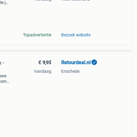
ie je
i
Topadvertentie
Bezoek website
€ 9,95
Retourdeal.nl
 -
Vandaag
Enschede
auwe
arom
al