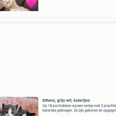
kittens, grijs wit, katertjes
Op 18 juni hebben wij een nestje met 3 prachti
katertjes gekregen. Ze zijn geboren en opgegr
in de woonkamer. Moeder zorgt super goed v