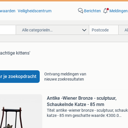
waarden
Veiligheidscentrum
Berichten
Meldingen
Alle categorieën…
A
rachtige kittens'
Ontvang meldingen van
r je zoekopdracht
nieuwe zoekresultaten
Antike -Wiener Bronze - sculptuur,
Schaukelnde Katze - 85 mm
Titel: antike -wiener bronze - sculptuur, schau
katze - 85 mm geschatte waarde: €300.0
Belangrijk: winnende biedingen zijn exclusief 
koperbescherming + €3 kavel beschrijving pra