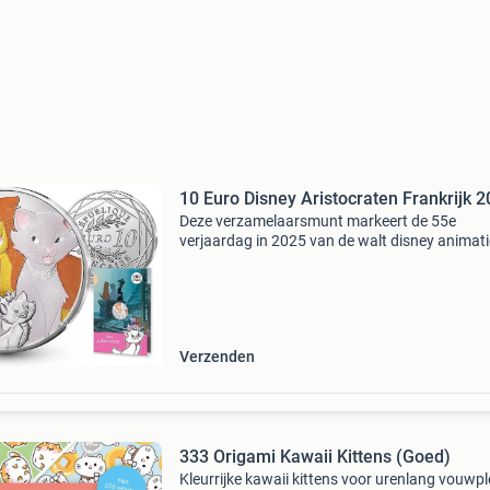
10 Euro Disney Aristocraten Frankrijk 
Deze verzamelaarsmunt markeert de 55e
verjaardag in 2025 van de walt disney animat
studios-film the aristocats. In het statige parij
landhuis van madame bonnefamille woont
duchesse, een sierlijke
Verzenden
333 Origami Kawaii Kittens (Goed)
Kleurrijke kawaii kittens voor urenlang vouwpl