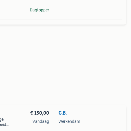
Dagtopper
€ 150,00
C.B.
ge
Vandaag
Werkendam
oeid
oor