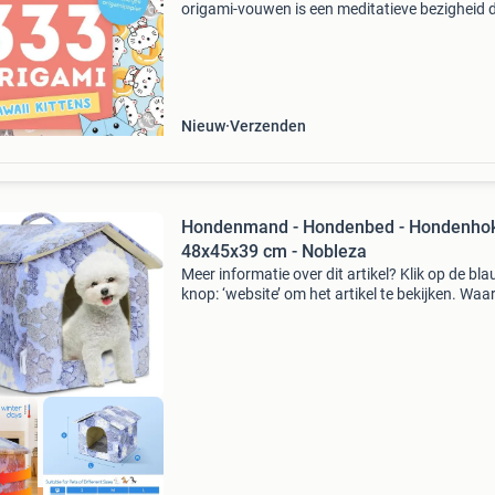
origami-vouwen is een meditatieve bezigheid d
rust kan geven in een hectisch bestaan. In dit
vrolijke en kleurrijke origami-blokboekje (maar l
Nieuw
Verzenden
Hondenmand - Hondenbed - Hondenhok
48x45x39 cm - Nobleza
Meer informatie over dit artikel? Klik op de bl
knop: ‘website’ om het artikel te bekijken. Wa
bestellen bij retourdeal.nl? Voor 15:00 besteld,
volgende werkdag in huis. 1 Jaar garantie op 