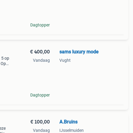
De
Dagtopper
€ 400,00
sams luxury mode
n 5 op
Vandaag
Vught
. Op
. De
10
Dagtopper
€ 100,00
A.Bruins
eze
Vandaag
IJsselmuiden