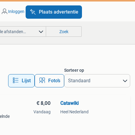
Inloggen
Plaats advertentie
lle afstanden…
Zoek
Sorteer op
Lijst
Foto’s
€ 8,00
Catawiki
Vandaag
Heel Nederland
kelnde
9%
chti