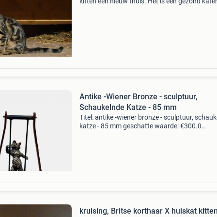
kitten een nieuw thuis. Het is een gezond kater
van 13 weken met prachtige aftekeningen. Hi
gelijk met jullie mee. Het is een ondernemend, li
Antike -Wiener Bronze - sculptuur,
Schaukelnde Katze - 85 mm
Titel: antike -wiener bronze - sculptuur, schau
katze - 85 mm geschatte waarde: €300.0
Belangrijk: winnende biedingen zijn exclusief 
koperbescherming + €3 kavel beschrijving pra
kruising, Britse korthaar X huiskat kitte