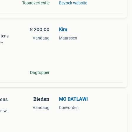
Topadvertentie
Bezoek website
€ 200,00
Kim
ttens
Vandaag
Maarssen
e
aan
Dagtopper
Bieden
MO DATLAWI
tens
Vandaag
Coevorden
n wij
oeien