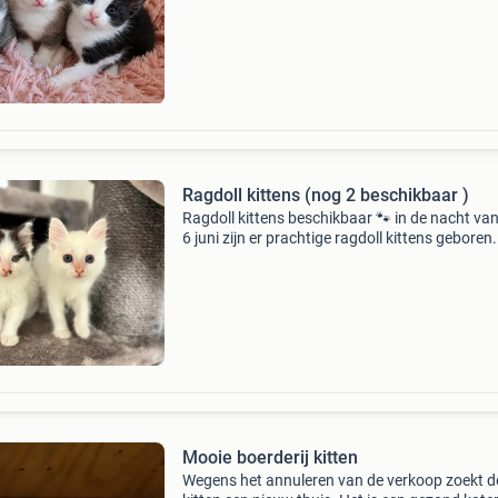
ze. Zij is ook een enorm goede muizenvanger. 
kittens
Ragdoll kittens (nog 2 beschikbaar )
Ragdoll kittens beschikbaar 🐾 in de nacht va
6 juni zijn er prachtige ragdoll kittens geboren
dit moment zijn de geslachten nog niet bekend
kittens mogen hun nest verlaten wanneer ze 
Mooie boerderij kitten
Wegens het annuleren van de verkoop zoekt d