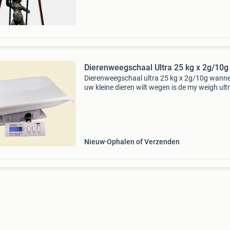
Dierenweegschaal Ultra 25 kg x 2g/10g
Dierenweegschaal ultra 25 kg x 2g/10g wann
uw kleine dieren wilt wegen is de my weigh ult
ideaal. Een hoog weegbereik tot 25 kg maakt 
weegschaal geschikt voor vele toepassingen.
de hoge p
Nieuw
Ophalen of Verzenden