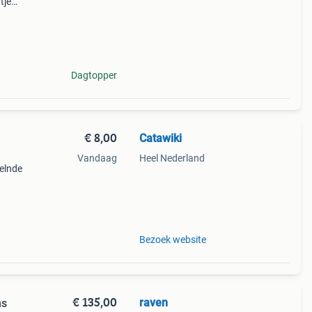
tje
j mag
ef e
Dagtopper
€ 8,00
Catawiki
Vandaag
Heel Nederland
kelnde
9%
chti
Bezoek website
€ 135,00
raven
ns