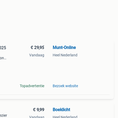
€ 29,95
Munt-Online
2025
Vandaag
Heel Nederland
ion
se
Topadvertentie
Bezoek website
€ 9,99
Boeklicht
ezier
Vandaag
Heel Nederland