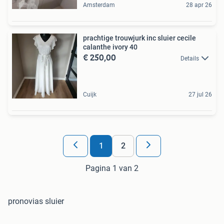
Amsterdam
28 apr 26
prachtige trouwjurk inc sluier cecile
calanthe ivory 40
€ 250,00
Details
Cuijk
27 jul 26
1
2
Pagina 1 van 2
pronovias sluier