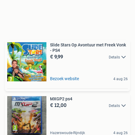
Slide Stars Op Avontuur met Freek Vonk
- PS4
€ 9,99
Details
Bezoek website
4 aug 26
MXGP2 ps4
€ 12,00
Details
Hazerswoude-Rijndijk
4 aug 26