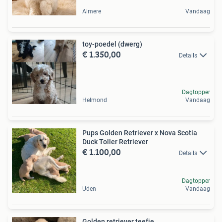
Almere
Vandaag
toy-poedel (dwerg)
€ 1.350,00
Details
Dagtopper
Helmond
Vandaag
Pups Golden Retriever x Nova Scotia
Duck Toller Retriever
€ 1.100,00
Details
Dagtopper
Uden
Vandaag
Golden retriever teefje