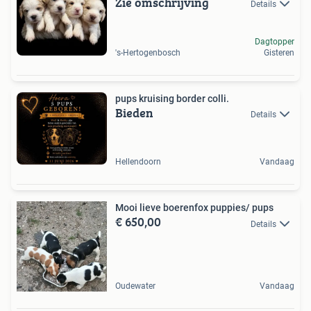
Zie omschrijving
Details
Dagtopper
's-Hertogenbosch
Gisteren
pups kruising border colli.
Bieden
Details
Hellendoorn
Vandaag
Mooi lieve boerenfox puppies/ pups
€ 650,00
Details
Oudewater
Vandaag