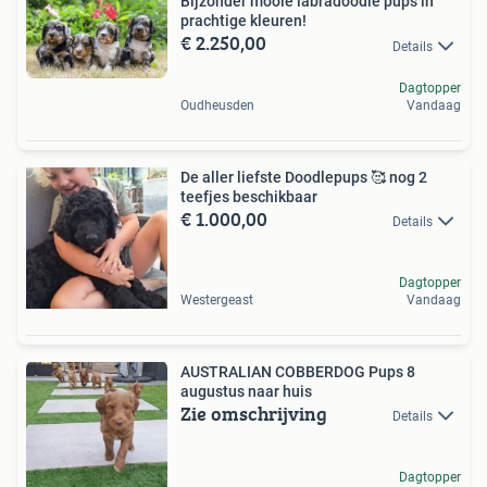
Bijzonder mooie labradoodle pups in
prachtige kleuren!
€ 2.250,00
Details
Dagtopper
Oudheusden
Vandaag
De aller liefste Doodlepups 🥰 nog 2
teefjes beschikbaar
€ 1.000,00
Details
Dagtopper
Westergeast
Vandaag
AUSTRALIAN COBBERDOG Pups 8
augustus naar huis
Zie omschrijving
Details
Dagtopper