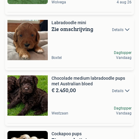
Wolvega
4 aug 26
Labradoodle mini
Zie omschrijving
Details
Dagtopper
Boxtel
Vandaag
Chocolade medium labradoodle pups
met Australian bloed
€ 2.450,00
Details
Dagtopper
Westzaan
Vandaag
Cockapoo pups