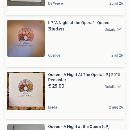
De Weere
25 jul 26
LP "A Night at the Opera" - Queen
Bieden
Details
Opende
2 jul 26
Queen - A Night At The Opera LP | 2015
Remaster
€ 25,00
Details
Breda
2 aug 26
Queen - A Night at the Opera (LP)