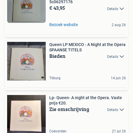
5c06297176
€ 43,95
Details
Bezoek website
2 aug 26
Queen LP MEXICO - A Night at the Opera
SPAANSE TITELS
Bieden
Details
Tilburg
14 jun 26
Lp- Queen- A night at the Opera. Vaste
prijs €20.
Zie omschrijving
Details
Coevorden
21 jul 26