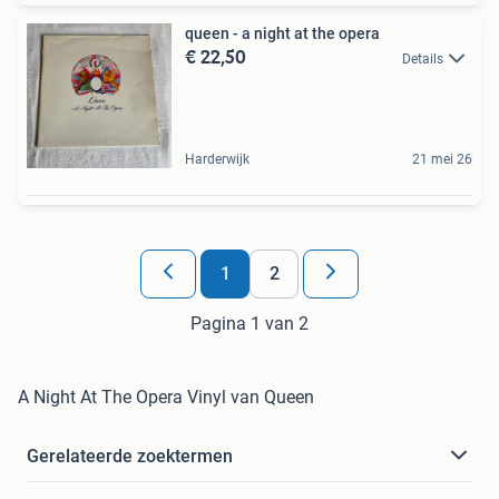
queen - a night at the opera
€ 22,50
Details
Harderwijk
21 mei 26
1
2
Pagina 1 van 2
A Night At The Opera Vinyl van Queen
Gerelateerde zoektermen