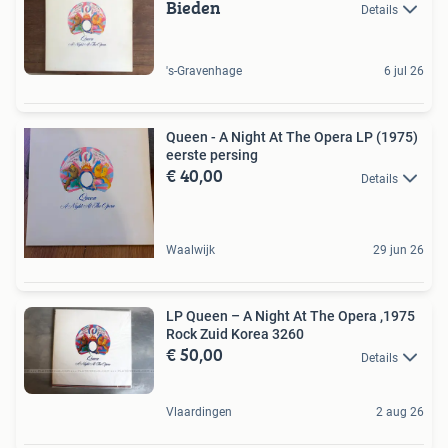
Bieden
Details
's-Gravenhage
6 jul 26
Queen - A Night At The Opera LP (1975)
eerste persing
€ 40,00
Details
Waalwijk
29 jun 26
LP Queen – A Night At The Opera ,1975
Rock Zuid Korea 3260
€ 50,00
Details
Vlaardingen
2 aug 26