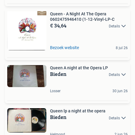
Queen - A Night At The Opera
0602475946410 (1-12-Vinyl-LP-C
€ 34,64
Details
Bezoek website
8 jul 26
Queen A night at the Opera LP
Bieden
Details
Losser
30 jun 26
Queen lp a night at the opera
Bieden
Details
Helmond
2 jun 26