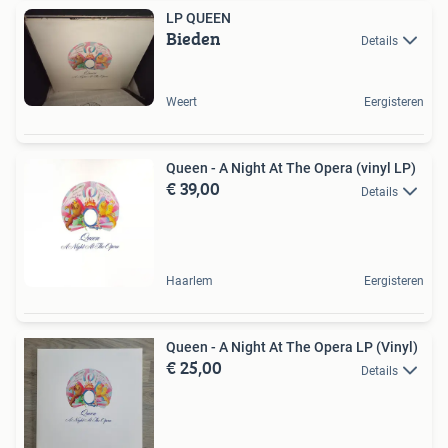
LP QUEEN
Bieden
Details
Weert
Eergisteren
Queen - A Night At The Opera (vinyl LP)
€ 39,00
Details
Haarlem
Eergisteren
Queen - A Night At The Opera LP (Vinyl)
€ 25,00
Details