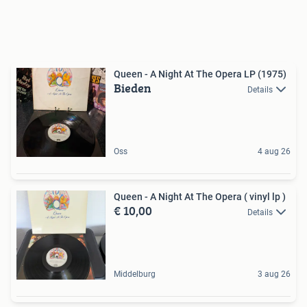
Queen - A Night At The Opera LP (1975)
Bieden
Details
Oss
4 aug 26
Queen - A Night At The Opera ( vinyl lp )
€ 10,00
Details
Middelburg
3 aug 26