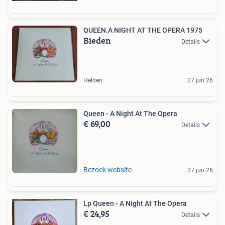
QUEEN.A NIGHT AT THE OPERA 1975
Bieden
Details
Helden
27 jun 26
Queen - A Night At The Opera
€ 69,00
Details
Bezoek website
27 jun 26
Lp Queen - A Night At The Opera
€ 24,95
Details