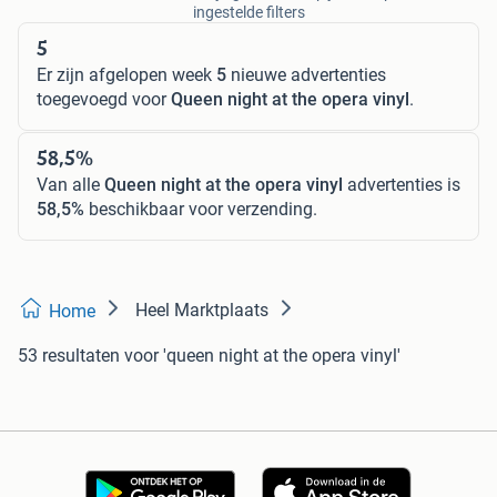
ingestelde filters
5
Er zijn afgelopen week
5
nieuwe advertenties
toegevoegd voor
Queen night at the opera vinyl
.
58,5%
Van alle
Queen night at the opera vinyl
advertenties is
58,5%
beschikbaar voor verzending.
Heel Marktplaats
Home
53 resultaten
voor 'queen night at the opera vinyl'