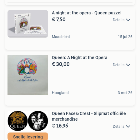
A night at the opera - Queen puzzel
€ 7,50
Details
Maastricht
15 jul 26
Queen: A Night at the Opera
€ 30,00
Details
Hoogland
3 mei 26
Queen Faces/Crest - Slipmat officiële
merchandise
€ 16,95
Details
Snelle levering