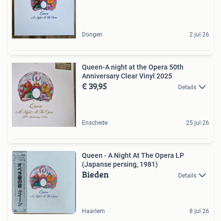
Dongen
2 jul 26
Queen-A night at the Opera 50th
Anniversary Clear Vinyl 2025
€ 39,95
Details
Enschede
25 jul 26
Queen - A Night At The Opera LP
(Japanse persing, 1981)
Bieden
Details
Haarlem
8 jul 26