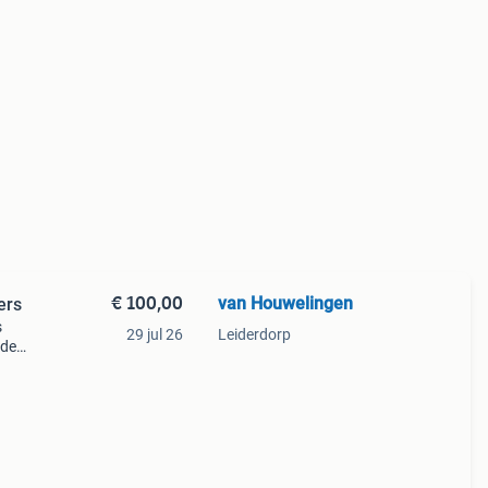
€ 100,00
van Houwelingen
ers
s
29 jul 26
Leiderdorp
 de
uder