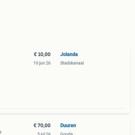
€ 10,00
Jolanda
10 jun 26
Stadskanaal
€ 70,00
Duuren
e
5 jul 26
Gouda