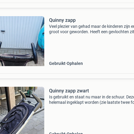
Quinny zapp
Veel plezier van gehad maar de kinderen zijn er
groot voor geworden. Heeft een gevlochten zit
wat je niet vaak ziet, is lekker luchtig en makkel
schoon te maken. De buggy is wel wat verkleu
Gebruikt
Ophalen
Quinny zapp zwart
Is gebruikt en staat nu maar in de schuur. Dez
helemaal ingeklapt worden (zie laatste twee fo
zitting kan hier dus niet vanaf