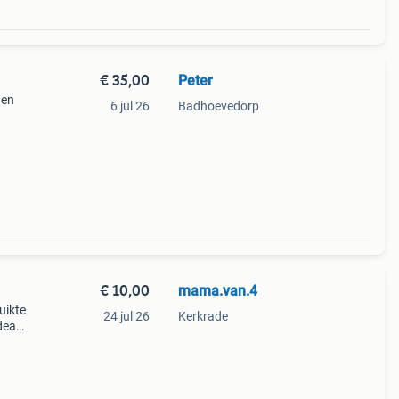
€ 35,00
Peter
 en
6 jul 26
Badhoevedorp
€ 10,00
mama.van.4
uikte
24 jul 26
Kerkrade
deaal
 maar