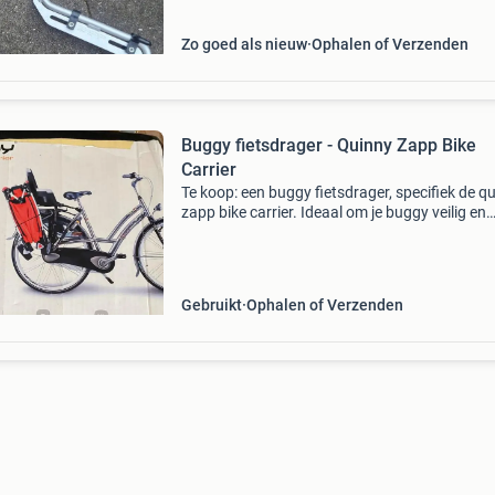
Eenvoudig te mo
Zo goed als nieuw
Ophalen of Verzenden
Buggy fietsdrager - Quinny Zapp Bike
Carrier
Te koop: een buggy fietsdrager, specifiek de q
zapp bike carrier. Ideaal om je buggy veilig en
gemakkelijk mee te nemen op de fiets. De drage
gebruikt, maar verkeert nog in goede staat en 
Gebruikt
Ophalen of Verzenden