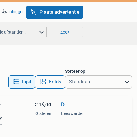
Inloggen
Plaats advertentie
lle afstanden…
Zoek
Sorteer op
Lijst
Foto’s
€ 15,00
D.
r
Gisteren
Leeuwarden
w
l