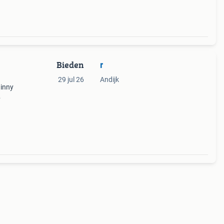
Bieden
r
29 jul 26
Andijk
uinny
r is
is