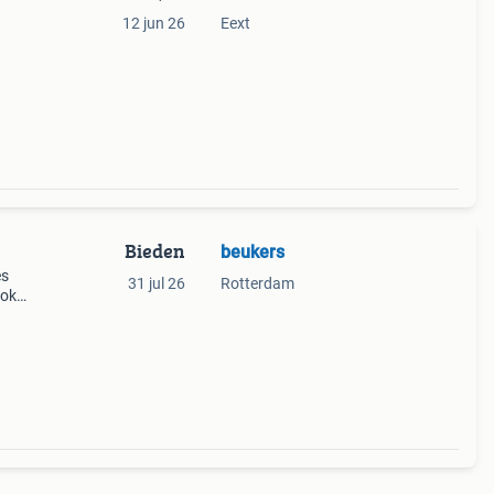
12 jun 26
Eext
 cosy
to of
Bieden
beukers
es
31 jul 26
Rotterdam
ook
dam