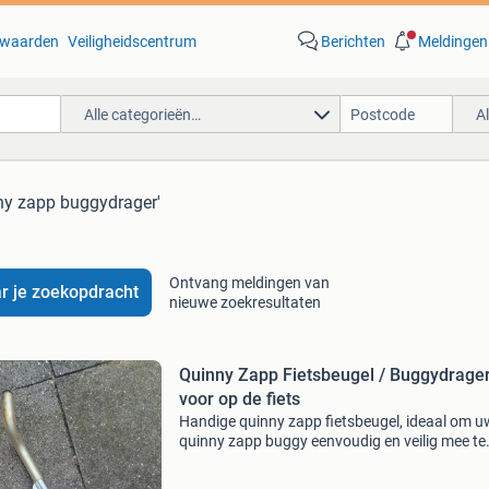
waarden
Veiligheidscentrum
Berichten
Meldingen
Alle categorieën…
A
ny zapp buggydrager'
Ontvang meldingen van
r je zoekopdracht
nieuwe zoekresultaten
Quinny Zapp Fietsbeugel / Buggydrage
voor op de fiets
Handige quinny zapp fietsbeugel, ideaal om u
quinny zapp buggy eenvoudig en veilig mee te
nemen op de fiets. Perfect voor ouders die vee
onderweg zijn en de buggy niet willen missen.