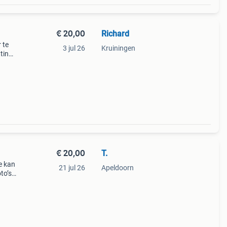
€ 20,00
Richard
 te
3 jul 26
Kruiningen
ting
ijk
r
€ 20,00
T.
e kan
21 jul 26
Apeldoorn
to’s)