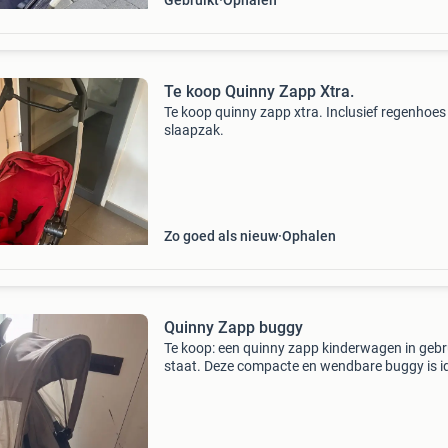
Gebruikt
Ophalen
Te koop Quinny Zapp Xtra.
Te koop quinny zapp xtra. Inclusief regenhoes
slaapzak.
Zo goed als nieuw
Ophalen
Quinny Zapp buggy
Te koop: een quinny zapp kinderwagen in gebr
staat. Deze compacte en wendbare buggy is i
voor in de stad of op reis. De kinderwagen is
gebruikt en heeft de normale gebruikssporen,
funct