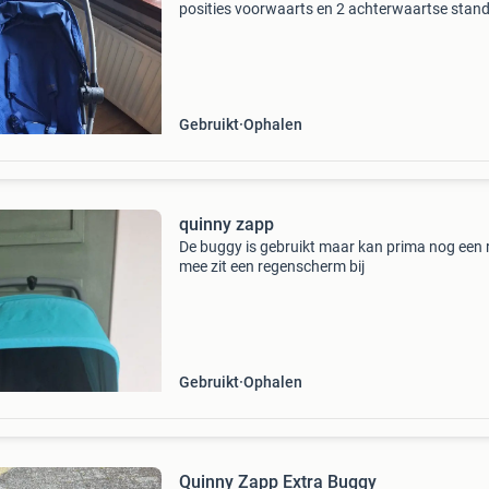
posities voorwaarts en 2 achterwaartse stan
omkeerbare zitje zitstand/ligstand compact
zwenkwielen harnasgordel is verstelbaar re
verzetbare voetens
Gebruikt
Ophalen
quinny zapp
De buggy is gebruikt maar kan prima nog een
mee zit een regenscherm bij
Gebruikt
Ophalen
Quinny Zapp Extra Buggy