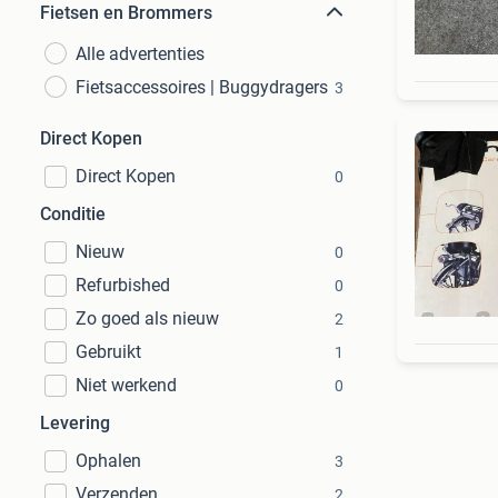
Fietsen en Brommers
Alle advertenties
Fietsaccessoires | Buggydragers
3
Direct Kopen
Direct Kopen
0
Conditie
Nieuw
0
Refurbished
0
Zo goed als nieuw
2
Gebruikt
1
Niet werkend
0
Levering
Ophalen
3
Verzenden
2