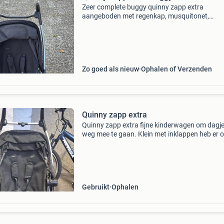
Zeer complete buggy quinny zapp extra
aangeboden met regenkap, musquitonet,
boodschappennetje en adapters voor de maxi
cabriofix. Mooi inklapbaar ideaal voor in de au
mee op vakantie. Extra
Zo goed als nieuw
Ophalen of Verzenden
Quinny zapp extra
Quinny zapp extra fijne kinderwagen om dagj
weg mee te gaan. Klein met inklappen heb er 
regenhoezen bij 30 euro op te halen in rotter
overschie
Gebruikt
Ophalen