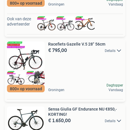
800+ op voorraad
Groningen
Vandaag
Ook van deze
adverteerder
Racefiets Gazelle V.5 28" 56cm
€ 795,00
Details
Dagtopper
800+ op voorraad
Groningen
Vandaag
Sensa Giulia GF Endurance NU €850,-
KORTING!
€ 1.650,00
Details