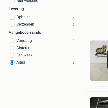
Niet werkend
0
Levering
Ophalen
7
Verzenden
6
Aangeboden sinds
Vandaag
0
Gisteren
0
Een week
0
Altijd
8