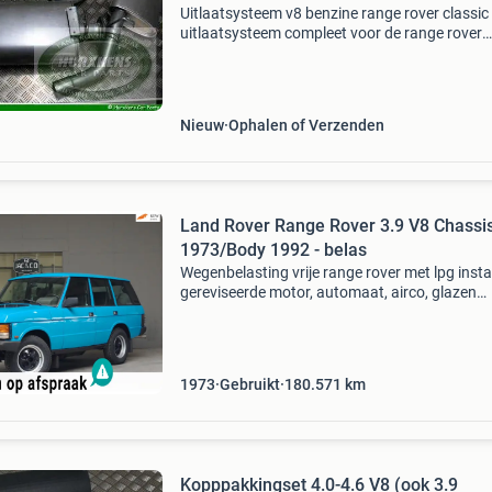
Uitlaatsysteem v8 benzine range rover classic
uitlaatsysteem compleet voor de range rover
classic modellen met katalysator, 3.5 En 3.9 V
ntc5582 3x zijn de bijbehorende ophangingru
(niet bij dez
Nieuw
Ophalen of Verzenden
Land Rover Range Rover 3.9 V8 Chassi
1973/Body 1992 - belas
Wegenbelasting vrije range rover met lpg instal
gereviseerde motor, automaat, airco, glazen
opendak algemene informatie aantal deuren: 
kleur: zwart technische informatie vermogen:
kw (185
1973
Gebruikt
180.571
km
Kopppakkingset 4.0-4.6 V8 (ook 3.9