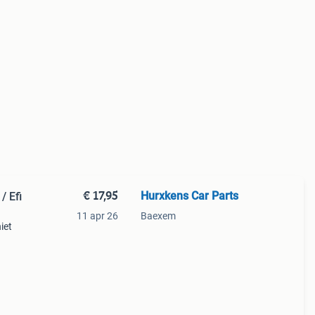
€ 17,95
Hurxkens Car Parts
/ Efi
11 apr 26
Baexem
iet
land