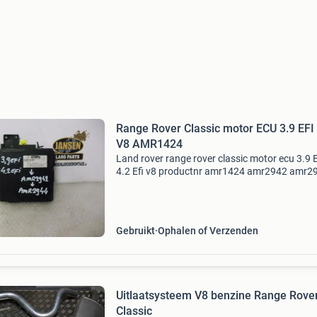
Range Rover Classic motor ECU 3.9 EFI 
V8 AMR1424
Land rover range rover classic motor ecu 3.9 E
4.2 Efi v8 productnr amr1424 amr2942 amr2
dit product is gebruikt en getest voor informat
mail of bel naar 013 511 5080 jansen laro part
een
Gebruikt
Ophalen of Verzenden
Uitlaatsysteem V8 benzine Range Rove
Classic