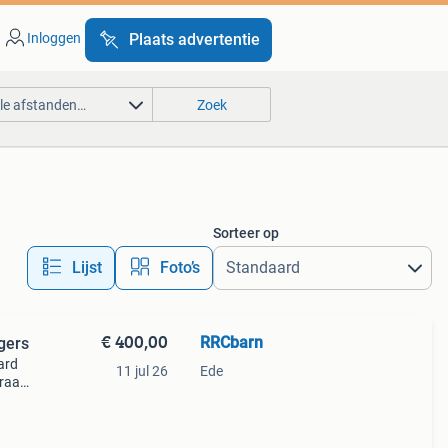
Inloggen
Plaats advertentie
lle afstanden…
Zoek
Sorteer op
Lijst
Foto’s
€ 400,00
RRCbarn
gers
ard
11 jul 26
Ede
kraag