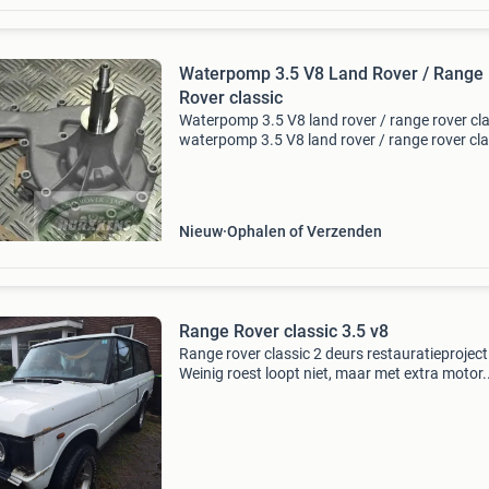
Waterpomp 3.5 V8 Land Rover / Range
Rover classic
Waterpomp 3.5 V8 land rover / range rover cla
waterpomp 3.5 V8 land rover / range rover cla
serries 3 stage 1 v8 / defender / classic 1970 
zonder airco hurxkens car parts is een van de
Nieuw
Ophalen of Verzenden
Range Rover classic 3.5 v8
Range rover classic 2 deurs restauratieproject
Weinig roest loopt niet, maar met extra motor.
Bouwjaar 1982. Heeft nl kenteken gehad, kan
volgens rdw bij daar aanbieden weer kenteken
krijgen! Ik verk