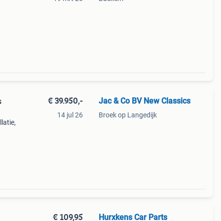
8
bbers
€ 39.950,-
Jac & Co BV New Classics
s
14 jul 26
Broek op Langedijk
latie,
5
 136
€ 109,95
Hurxkens Car Parts