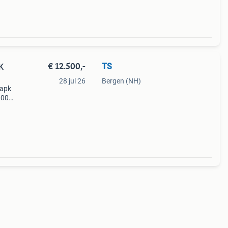
€ 12.500,-
TS
K
28 jul 26
Bergen (NH)
 apk
.000
niet