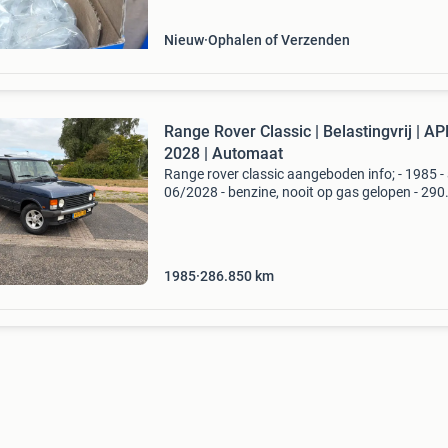
Nieuw
Ophalen of Verzenden
Range Rover Classic | Belastingvrij | AP
2028 | Automaat
Range rover classic aangeboden info; - 1985 -
06/2028 - benzine, nooit op gas gelopen - 290
Kilometer - belastingvrij - 3.5 V8 (of 3.9, Staat 
op het blok) - automaat - 4000 kg trekgewicht
1985
286.850
km