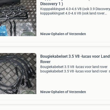
Discovery 1 )
Kopppakkingset 4.0-4.6 V8 (ook 3.9 Discovery
kopppakkingset 4.0-4.6 V8 (ook land rover
discovery 1 ) land rover discovery 1 vanaf vin
ma081992 land rover discovery 2 range rover
classic /p38 hurx
Nieuw
Ophalen of Verzenden
Bougiekabelset 3.5 V8 -lucas voor Land
Rover
Bougiekabelset 3.5 V8 -lucas voor land rover
bougiekabelset 3.5 V8 -lucas voor land rover 
3 stage v8/ defender 3.5 V8 discovery 1 3.5 
carb &efi / range rover classic 3.5 V8 carb. &
Nieuw
Ophalen of Verzenden