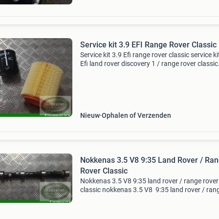
Service kit 3.9 EFI Range Rover Classic
Service kit 3.9 Efi range rover classic service ki
Efi land rover discovery 1 / range rover classic
1986-1994 vin ha464554 tot la647644 hurxk
car parts is een van de grootste land rover en 
Nieuw
Ophalen of Verzenden
Nokkenas 3.5 V8 9:35 Land Rover / Range
Rover Classic
Nokkenas 3.5 V8 9:35 land rover / range rover
classic nokkenas 3.5 V8 9:35 land rover / ran
rover classic classic : 26d, 27d, motor code 26
V8 pi h/c, motor code 27d 3.5 V8 pi h/c defend