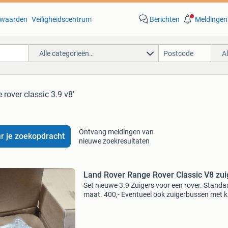
waarden
Veiligheidscentrum
Berichten
Meldingen
Alle categorieën…
A
 rover classic 3.9 v8'
Ontvang meldingen van
r je zoekopdracht
nieuwe zoekresultaten
Land Rover Range Rover Classic V8 zui
Set nieuwe 3.9 Zuigers voor een rover. Standa
maat. 400,- Eventueel ook zuigerbussen met 
(tophat liner) beschikbaar.