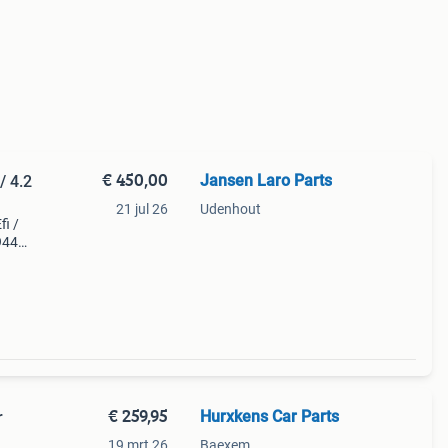
€ 450,00
Jansen Laro Parts
/ 4.2
21 jul 26
Udenhout
fi /
944
ie
s is
€ 259,95
Hurxkens Car Parts
r
19 mrt 26
Baexem