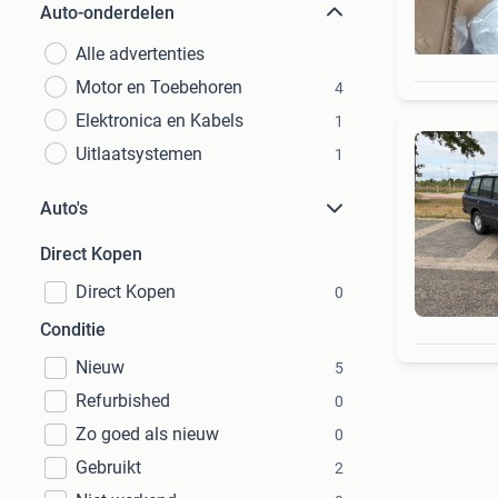
Auto-onderdelen
Alle advertenties
Motor en Toebehoren
4
Elektronica en Kabels
1
Uitlaatsystemen
1
Auto's
Direct Kopen
Direct Kopen
0
Conditie
Nieuw
5
Refurbished
0
Zo goed als nieuw
0
Gebruikt
2