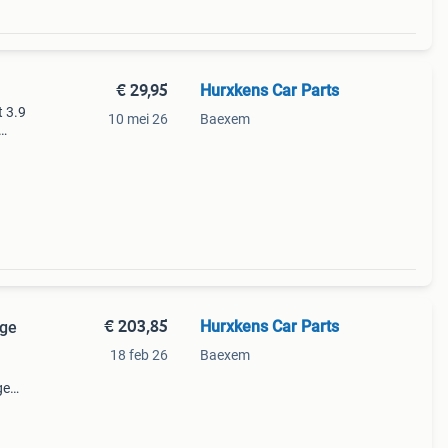
€ 29,95
Hurxkens Car Parts
t 3.9
10 mei 26
Baexem
ens
jag
€ 203,85
Hurxkens Car Parts
18 feb 26
Baexem
ge
d 3.5
er : 1