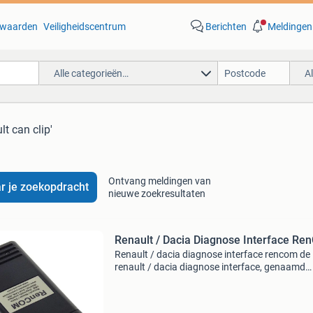
waarden
Veiligheidscentrum
Berichten
Meldingen
Alle categorieën…
A
lt can clip'
Ontvang meldingen van
r je zoekopdracht
nieuwe zoekresultaten
Renault / Dacia Diagnose Interface R
Renault / dacia diagnose interface rencom de
renault / dacia diagnose interface, genaamd
rencom, is speciaal ontwikkeld voor renault. H
apparaat wordt veel gebruikt specialisten, als
alternatief voo