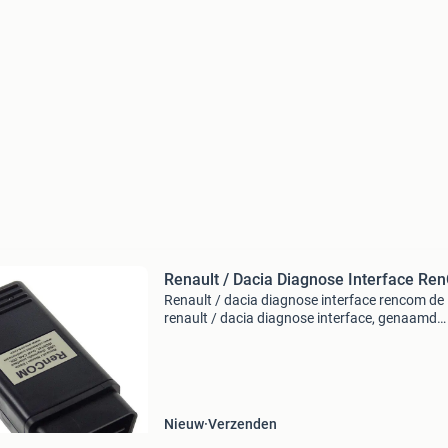
Renault / Dacia Diagnose Interface R
Renault / dacia diagnose interface rencom de
renault / dacia diagnose interface, genaamd
rencom, is speciaal ontwikkeld voor renault. H
apparaat wordt veel gebruikt specialisten, als
alternatief voo
Nieuw
Verzenden