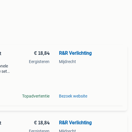
€ 18,84
R&R Verlichting
t
Eergisteren
Mijdrecht
onele
e set
er
Topadvertentie
Bezoek website
€ 18,84
R&R Verlichting
t
Eergisteren
Mijdrecht