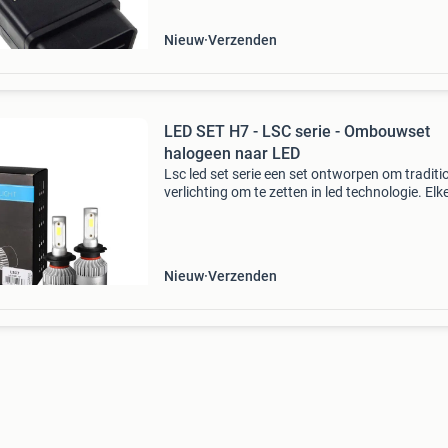
Nieuw
Verzenden
LED SET H7 - LSC serie - Ombouwset
halogeen naar LED
Lsc led set serie een set ontworpen om traditi
verlichting om te zetten in led technologie. Elk
bevat 2 led-vervangers op basis van originele
epistar 1021 cob-chips. De diodes stralen held
Nieuw
Verzenden