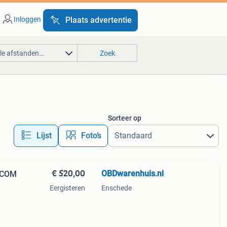
Inloggen
Plaats advertentie
lle afstanden…
Zoek
Sorteer op
Lijst
Foto’s
€ 520,00
OBDwarenhuis.nl
enCOM
Eergisteren
Enschede
et