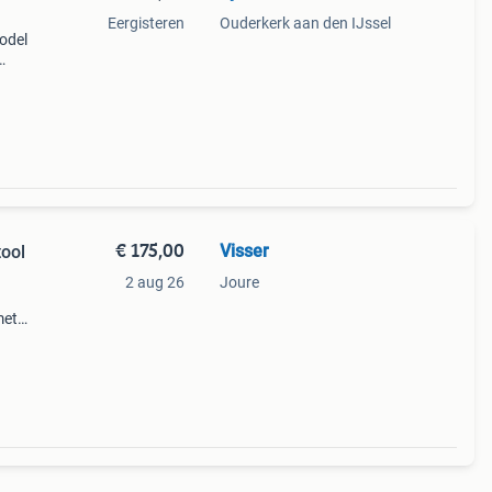
Eergisteren
Ouderkerk aan den IJssel
odel
gen.
l voor
€ 175,00
Visser
ool
2 aug 26
Joure
met
ptop
tware