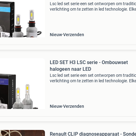
Lsc led set serie een set ontworpen om traditi
verlichting om te zetten in led technologie. Elk
bevat 2 led-vervangers op basis van originele
epistar 1021 cob-chips. De diodes stralen held
Nieuw
Verzenden
LED SET H3 LSC serie - Ombouwset
halogeen naar LED
Lsc led set serie een set ontworpen om traditi
verlichting om te zetten in led technologie. Elk
bevat 2 led-vervangers op basis van originele
epistar 1021 cob-chips. De diodes stralen held
Nieuw
Verzenden
Renault CLIP diagnoseapparaat - Sond