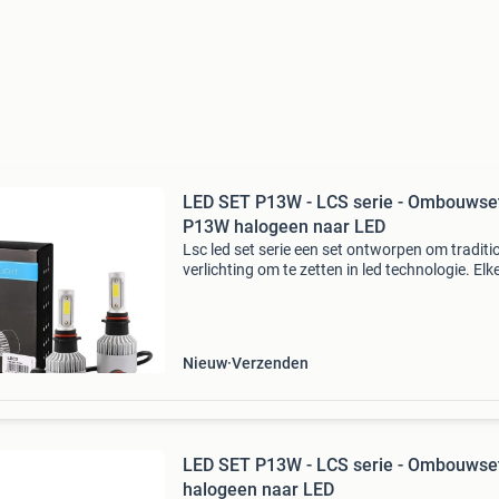
LED SET P13W - LCS serie - Ombouwse
P13W halogeen naar LED
Lsc led set serie een set ontworpen om traditi
verlichting om te zetten in led technologie. Elk
bevat 2 led-vervangers op basis van originele
epistar 1021 cob-chips. De diodes stralen held
Nieuw
Verzenden
LED SET P13W - LCS serie - Ombouwse
halogeen naar LED