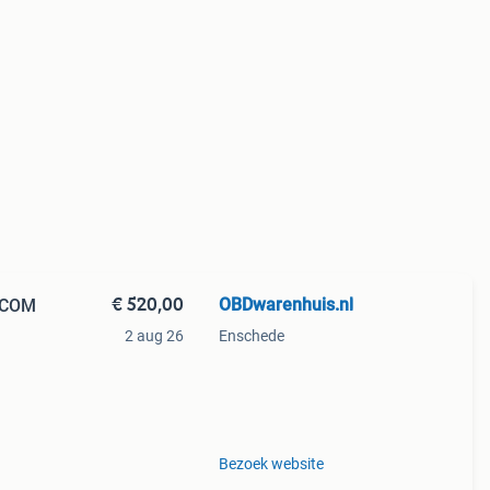
€ 520,00
OBDwarenhuis.nl
enCOM
2 aug 26
Enschede
et
Bezoek website