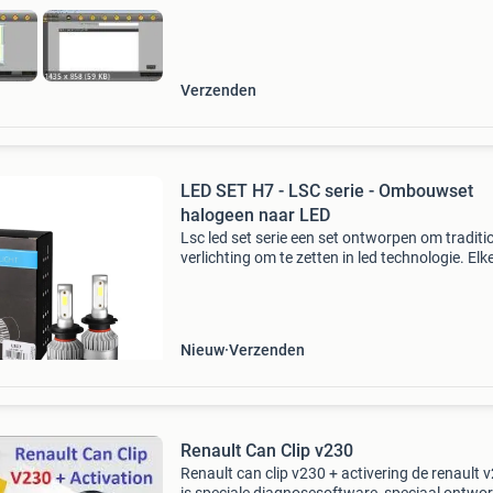
Verzenden
LED SET H7 - LSC serie - Ombouwset
halogeen naar LED
Lsc led set serie een set ontworpen om traditi
verlichting om te zetten in led technologie. Elk
bevat 2 led-vervangers op basis van originele
epistar 1021 cob-chips. De diodes stralen held
Nieuw
Verzenden
Renault Can Clip v230
Renault can clip v230 + activering de renault 