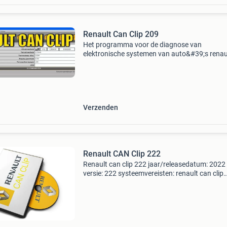
Renault Can Clip 209
Het programma voor de diagnose van
elektronische systemen van auto&#39;s renau
dacia en samsung. Werken met scanner allee
renault can clip of nissan consult. Vci renault
clip alliance werk
Verzenden
Renault CAN Clip 222
Renault can clip 222 jaar/releasedatum: 2022
versie: 222 systeemvereisten: renault can clip
alliance draait op windows 7/10 x64/x32 rena
can clip rlt 2002 draait op windows 7 x32 voor
j2534 - windo