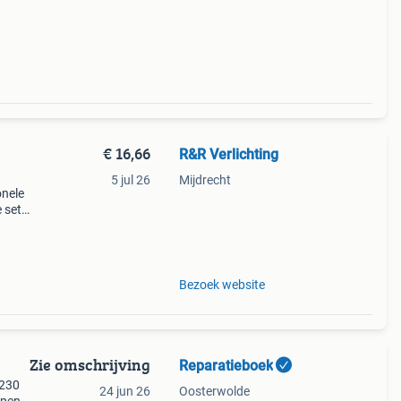
€ 16,66
R&R Verlichting
5 jul 26
Mijdrecht
onele
e set
er
Bezoek website
Zie omschrijving
Reparatieboek
v230
24 jun 26
Oosterwolde