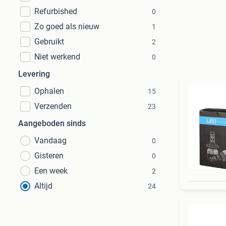
Refurbished
0
Zo goed als nieuw
1
Gebruikt
2
Niet werkend
0
Levering
Ophalen
15
Verzenden
23
Aangeboden sinds
Vandaag
0
Gisteren
0
Een week
2
Altijd
24