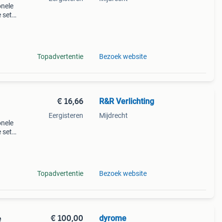
onele
e set
er
Topadvertentie
Bezoek website
€ 16,66
R&R Verlichting
Eergisteren
Mijdrecht
onele
e set
er
Topadvertentie
Bezoek website
€ 100,00
dyrome
e