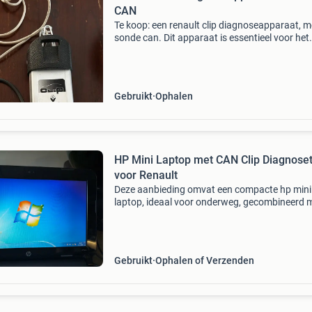
CAN
Te koop: een renault clip diagnoseapparaat, m
sonde can. Dit apparaat is essentieel voor het
uitlezen en diagnosticeren van renault voertui
Het is gebruikt, maar werkt nog perfect. Ideaa
Gebruikt
Ophalen
HP Mini Laptop met CAN Clip Diagnoset
voor Renault
Deze aanbieding omvat een compacte hp mini
laptop, ideaal voor onderweg, gecombineerd 
een can clip volledige chip diagnosetool. De la
is voorzien van windows en de benodigde sof
om de can
Gebruikt
Ophalen of Verzenden