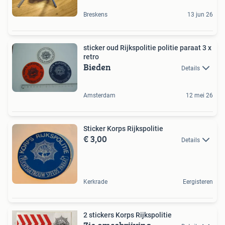
Breskens
13 jun 26
sticker oud Rijkspolitie politie paraat 3 x
retro
Bieden
Details
Amsterdam
12 mei 26
Sticker Korps Rijkspolitie
€ 3,00
Details
Kerkrade
Eergisteren
2 stickers Korps Rijkspolitie