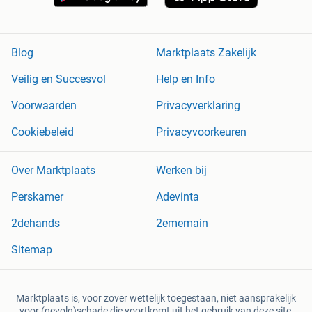
Blog
Marktplaats Zakelijk
Veilig en Succesvol
Help en Info
Voorwaarden
Privacyverklaring
Cookiebeleid
Privacyvoorkeuren
Over Marktplaats
Werken bij
Perskamer
Adevinta
2dehands
2ememain
Sitemap
Marktplaats is, voor zover wettelijk toegestaan, niet aansprakelijk
voor (gevolg)schade die voortkomt uit het gebruik van deze site,