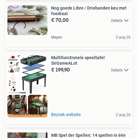
Nog goede Libre / Driebanden keu met
foedraal
€ 70,00
Details
Megen
2 aug 26
Multifunctionele speeltafel
SirGameALot
€ 199,90
Details
Gratis levering
Bezoek website
2 aug 26
MB Spel der Spellen: 14 spellen in één