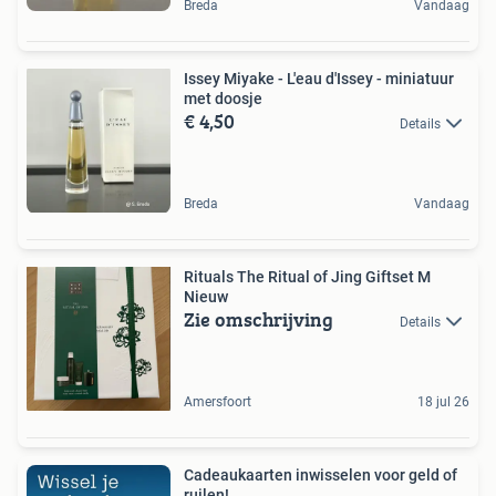
Breda
Vandaag
Issey Miyake - L'eau d'Issey - miniatuur
met doosje
€ 4,50
Details
Breda
Vandaag
Rituals The Ritual of Jing Giftset M
Nieuw
Zie omschrijving
Details
Amersfoort
18 jul 26
Cadeaukaarten inwisselen voor geld of
ruilen!