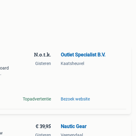
N.o.t.k.
Outlet Specialist B.V.
Gisteren
Kaatsheuvel
board
de
Topadvertentie
Bezoek website
€ 39,95
Nautic Gear
uw
Gisteren
Veenendaal