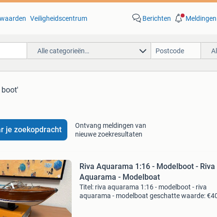
waarden
Veiligheidscentrum
Berichten
Meldingen
Alle categorieën…
A
 boot'
Ontvang meldingen van
r je zoekopdracht
nieuwe zoekresultaten
Riva Aquarama 1:16 - Modelboot - Riva
Aquarama - Modelboat
Titel: riva aquarama 1:16 - modelboot - riva
aquarama - modelboat geschatte waarde: €4
Belangrijk: winnende biedingen zijn exclusief 
koperbescherming + €3 kavel beschrijving een