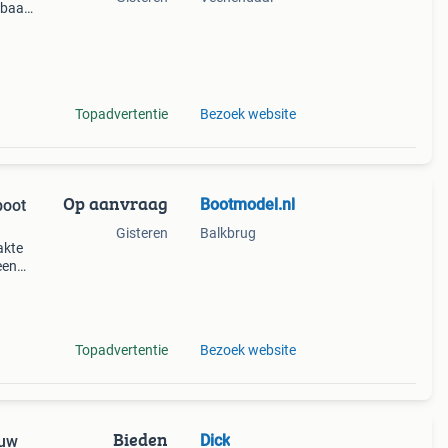
lbaar
ng
nde
Topadvertentie
Bezoek website
Op aanvraag
Bootmodel.nl
boot
Gisteren
Balkbrug
akte
een
bouwd
ad
Topadvertentie
Bezoek website
Bieden
Dick
ouw