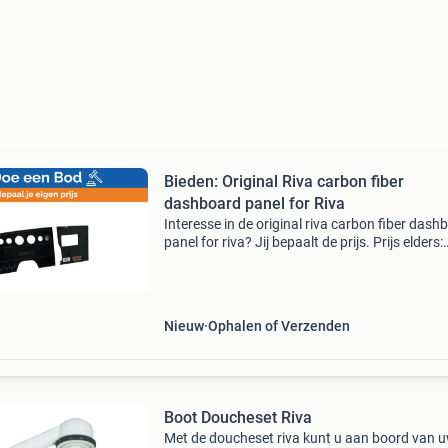
Bieden: Original Riva carbon fiber
dashboard panel for Riva
Interesse in de original riva carbon fiber dash
panel for riva? Jij bepaalt de prijs. Prijs elders:
€1555.00 Doe een bod of koop het item voor 
opgegeven prijs. Tijd om te onderhandelen! W
Nieuw
Ophalen of Verzenden
Boot Doucheset Riva
Met de doucheset riva kunt u aan boord van 