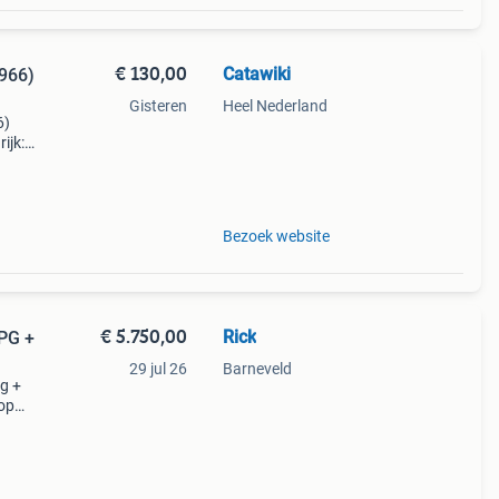
€ 130,00
Catawiki
1966)
Gisteren
Heel Nederland
6)
ijk:
8
Bezoek website
€ 5.750,00
Rick
PG +
29 jul 26
Barneveld
g +
oop
t met