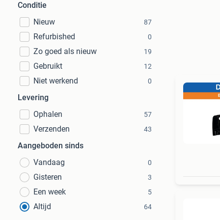
Conditie
Nieuw
87
Refurbished
0
Zo goed als nieuw
19
Gebruikt
12
Niet werkend
0
Levering
Ophalen
57
Verzenden
43
Aangeboden sinds
Vandaag
0
Gisteren
3
Een week
5
Altijd
64