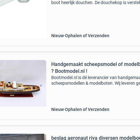
boot heerlijk douchen. De douchekop is verste
en heeft een vervangbaar filter. De douchesla
heeft een lengte van 1,5 meter zodat u voldoe
bewegi
Nieuw
Ophalen of Verzenden
Handgemaakt scheepsmodel of model
? Bootmodel.nl !
Bootmodel.nl is dé leverancier van handgema
scheepsmodellen & modelboten. Wij leveren g
bouwdozen maar modellen die volledig afge
zijn. Op dit moment kunnen wij o.a. Uit voorra
lever
Nieuw
Ophalen of Verzenden
beslag aeronaut riva diversen modelb