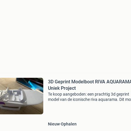
3D Geprint Modelboot RIVA AQUARAMA
Uniek Project
Te koop aangeboden: een prachtig 3d geprint
model van de iconische riva aquarama. Dit mod
een uniek project en biedt een uitstekende bas
voor de enthousiaste modelbouwer om verder 
werken.
Nieuw
Ophalen