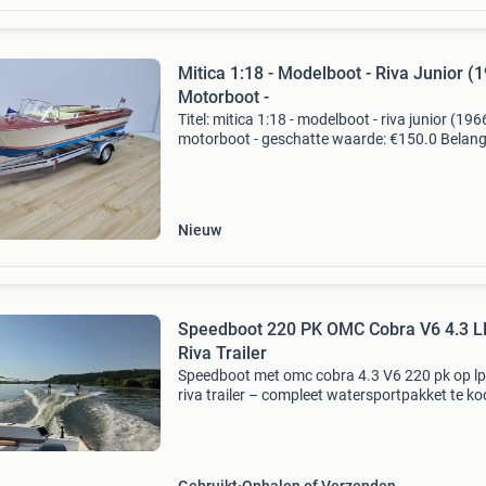
Mitica 1:18 - Modelboot - Riva Junior (
Motorboot -
Titel: mitica 1:18 - modelboot - riva junior (196
motorboot - geschatte waarde: €150.0 Belangr
winnende biedingen zijn exclusief 9%
koperbescherming + €3 kavel beschrijving 1:1
mitica
Nieuw
Speedboot 220 PK OMC Cobra V6 4.3 L
Riva Trailer
Speedboot met omc cobra 4.3 V6 220 pk op lp
riva trailer – compleet watersportpakket te k
aangeboden: een fijne en krachtige speedboo
een omc cobra 4.3 Liter v6 motor van 220 pk,
profession