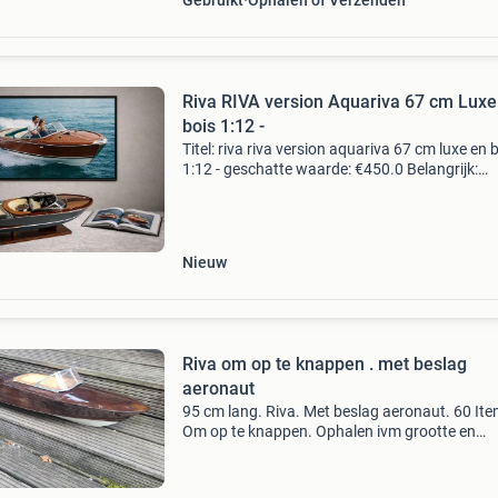
Gebruikt
Ophalen of Verzenden
Riva RIVA version Aquariva 67 cm Luxe
bois 1:12 -
Titel: riva riva version aquariva 67 cm luxe en 
1:12 - geschatte waarde: €450.0 Belangrijk:
winnende biedingen zijn exclusief 9%
koperbescherming + €3 kavel beschrijving
aquariva-modelb
Nieuw
Riva om op te knappen . met beslag
aeronaut
95 cm lang. Riva. Met beslag aeronaut. 60 Ite
Om op te knappen. Ophalen ivm grootte en
kwetsbaarheid . Zie foto&#39;s geen
onzinbiedingen inruil sleepboot mogelijk