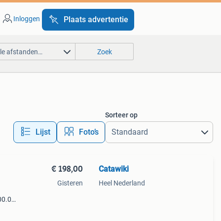
Inloggen
Plaats advertentie
lle afstanden…
Zoek
Sorteer op
Lijst
Foto’s
€ 198,00
Catawiki
Gisteren
Heel Nederland
00.0
9%
 zeer