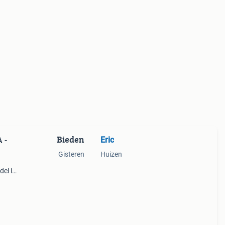
Bieden
Eric
 -
Gisteren
Huizen
el is
is
af te