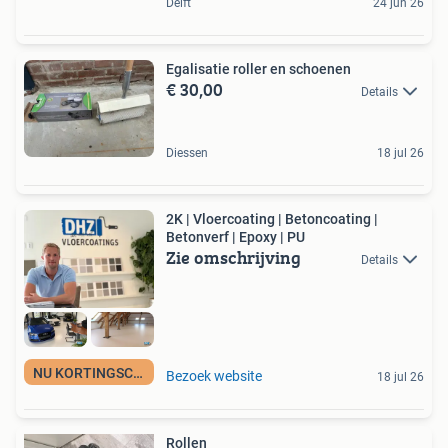
Delft
24 jun 26
Egalisatie roller en schoenen
€ 30,00
Details
Diessen
18 jul 26
2K | Vloercoating | Betoncoating |
Betonverf | Epoxy | PU
Zie omschrijving
Details
NU KORTINGSCODE
Bezoek website
18 jul 26
Rollen