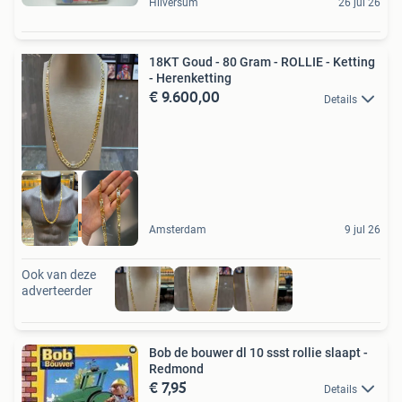
Hilversum
26 jul 26
18KT Goud - 80 Gram - ROLLIE - Ketting
- Herenketting
€ 9.600,00
Details
MADE IN ITALY
Amsterdam
9 jul 26
Ook van deze
adverteerder
Bob de bouwer dl 10 ssst rollie slaapt -
Redmond
€ 7,95
Details