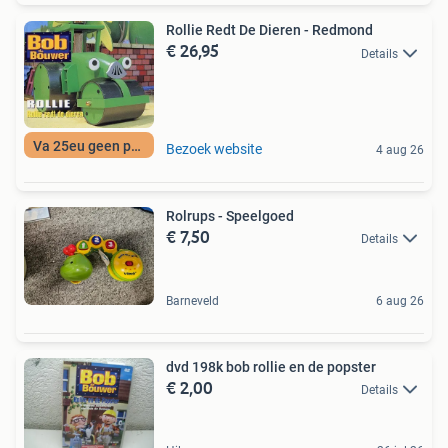
Rollie Redt De Dieren - Redmond
€ 26,95
Details
Va 25eu geen porto
Bezoek website
4 aug 26
Rolrups - Speelgoed
€ 7,50
Details
Barneveld
6 aug 26
dvd 198k bob rollie en de popster
€ 2,00
Details