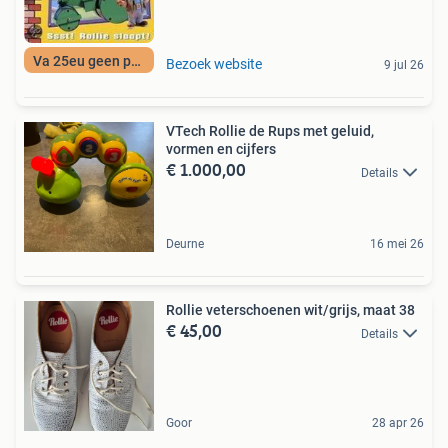
Va 25eu geen porto
Bezoek website
9 jul 26
VTech Rollie de Rups met geluid,
vormen en cijfers
€ 1.000,00
Details
Deurne
16 mei 26
Rollie veterschoenen wit/grijs, maat 38
€ 45,00
Details
Goor
28 apr 26