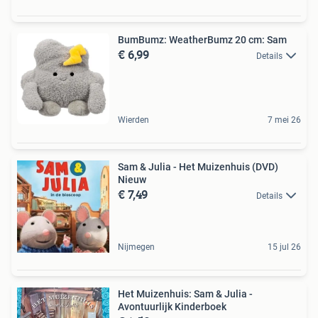
BumBumz: WeatherBumz 20 cm: Sam
€ 6,99
Details
Wierden
7 mei 26
Sam & Julia - Het Muizenhuis (DVD)
Nieuw
€ 7,49
Details
Nijmegen
15 jul 26
Het Muizenhuis: Sam & Julia -
Avontuurlijk Kinderboek