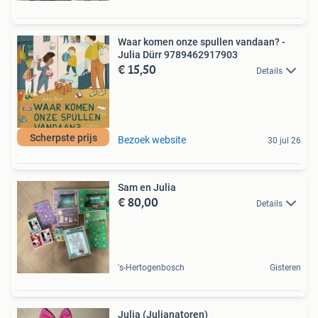
Waar komen onze spullen vandaan? -
Julia Dürr 9789462917903
€ 15,50
Details
Scherpste prijs
Bezoek website
30 jul 26
Sam en Julia
€ 80,00
Details
's-Hertogenbosch
Gisteren
Julia (Julianatoren)