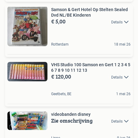
Samson & Gert Hotel Op Stelten Sealed
Dvd NL/BE Kinderen
€ 5,00
Details
Rotterdam
18 mei 26
VHS Studio 100 Samson en Gert 1 2 3 4 5
6 7 8 9 10 11 12 13
€ 120,00
Details
Geetbets, BE
1 mei 26
videobanden disney
Zie omschrijving
Details